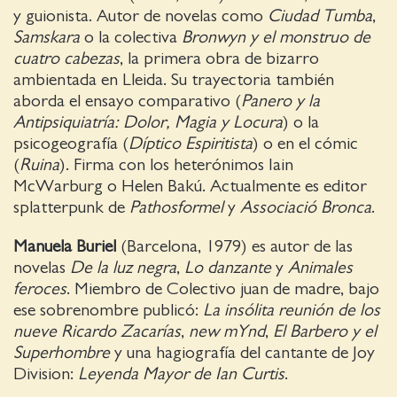
y guionista. Autor de novelas como
Ciudad Tumba
,
Samskara
o la colectiva
Bronwyn y el monstruo de
cuatro cabezas
, la primera obra de bizarro
ambientada en Lleida. Su trayectoria también
aborda el ensayo comparativo (
Panero y la
Antipsiquiatría: Dolor, Magia y Locura
) o la
psicogeografía (
Díptico Espiritista
) o en el cómic
(
Ruina
). Firma con los heterónimos Iain
McWarburg o Helen Bakú. Actualmente es editor
splatterpunk de
Pathosformel
y
Associació Bronca
.
Manuela Buriel
(Barcelona, 1979) es autor de las
novelas
De la luz negra
,
Lo danzante
y
Animales
feroces
. Miembro de Colectivo juan de madre, bajo
ese sobrenombre publicó:
La insólita reunión de los
nueve Ricardo Zacarías
,
new mYnd
,
El Barbero y el
Superhombre
y una hagiografía del cantante de Joy
Division:
Leyenda Mayor de Ian Curtis
.