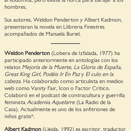
al sodomita, pero existe la horca para barajar a los
hombres.
Sus autores, Weldon Penderton y Albert Kadmon,
presentaran la novela en Llibreria Finestres
acompañados de Manuela Buriel.
Weldon Penderton
(Lobera de Izfalada, 1977) ha
participado anteriormente en antologías con los
relatos
Mejoría de la Muerte
,
La Gloria de España
,
Great King Girl
,
Podéis Ir En Paz
y
El culo en la
cabeza
. Ha colaborado como articulista en medios
web como Vanity Fair, Icon o Factor Crítico.
Colaboró en el podcast de contracultura y guerrilla
feminista
Academia Aquelarre
(La Radio de la
Casa). Actualmente es uno de los anfitriones de
niños gratis*.
Albert Kadmon
(Lleida, 1992) es escritor, traductor