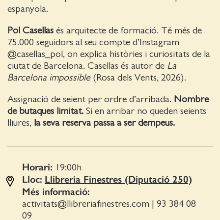
espanyola.
Pol Casellas
és arquitecte de formació. Té més de
75.000 seguidors al seu compte d’Instagram
@casellas_pol, on explica històries i curiositats de la
ciutat de Barcelona. Casellas és autor de
La
Barcelona impossible
(Rosa dels Vents, 2026).
Assignació de seient per ordre d’arribada.
Nombre
de butaques limitat.
Si en arribar no queden seients
lliures,
la seva reserva passa a ser dempeus.
Horari:
19:00
h
Lloc:
Llibreria Finestres (Diputació 250)
Més informació:
activitats@llibreriafinestres.com
|
93 384 08
09