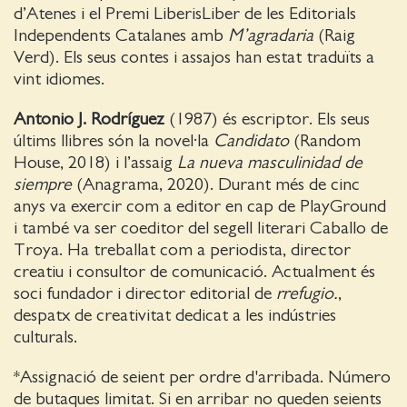
d’Atenes i el Premi LiberisLiber de les Editorials
Independents Catalanes amb
M’agradaria
(Raig
Verd). Els seus contes i assajos han estat traduïts a
vint idiomes.
Antonio J. Rodríguez
(1987) és escriptor. Els seus
últims llibres són la novel·la
Candidato
(Random
House, 2018) i l’assaig
La nueva masculinidad de
siempre
(Anagrama, 2020). Durant més de cinc
anys va exercir com a editor en cap de PlayGround
i també va ser coeditor del segell literari Caballo de
Troya. Ha treballat com a periodista, director
creatiu i consultor de comunicació. Actualment és
soci fundador i director editorial de
rrefugio.
,
despatx de creativitat dedicat a les indústries
culturals.
*Assignació de seient per ordre d'arribada. Número
de butaques limitat. Si en arribar no queden seients