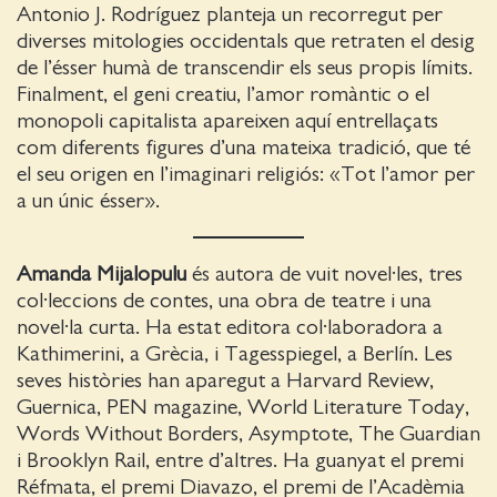
Antonio J. Rodríguez planteja un recorregut per
diverses mitologies occidentals que retraten el desig
de l’ésser humà de transcendir els seus propis límits.
Finalment, el geni creatiu, l’amor romàntic o el
monopoli capitalista apareixen aquí entrellaçats
com diferents figures d’una mateixa tradició, que té
el seu origen en l’imaginari religiós: «Tot l’amor per
a un únic ésser».
Amanda Mijalopulu
és autora de vuit novel·les, tres
col·leccions de contes, una obra de teatre i una
novel·la curta. Ha estat editora col·laboradora a
Kathimerini, a Grècia, i Tagesspiegel, a Berlín. Les
seves històries han aparegut a Harvard Review,
Guernica, PEN magazine, World Literature Today,
Words Without Borders, Asymptote, The Guardian
i Brooklyn Rail, entre d’altres. Ha guanyat el premi
Réfmata, el premi Diavazo, el premi de l’Acadèmia