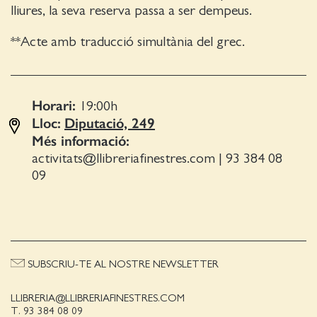
lliures, la seva reserva passa a ser dempeus.
**Acte amb traducció simultània del grec.
Horari:
19:00
h
Lloc:
Diputació, 249
Més informació:
activitats@llibreriafinestres.com
|
93 384 08
09
SUBSCRIU-TE AL NOSTRE NEWSLETTER
LLIBRERIA@LLIBRERIAFINESTRES.COM
T. 93 384 08 09