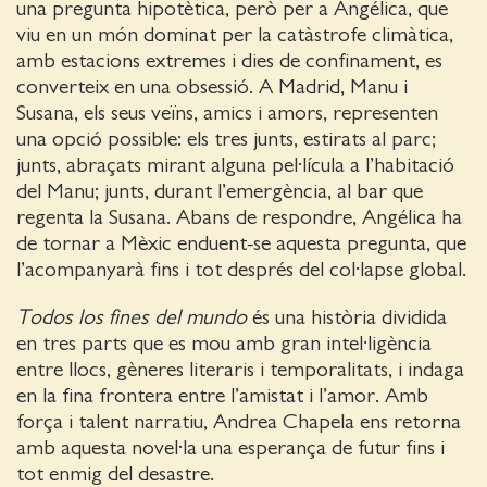
una pregunta hipotètica, però per a Angélica, que
viu en un món dominat per la catàstrofe climàtica,
amb estacions extremes i dies de confinament, es
converteix en una obsessió. A Madrid, Manu i
Susana, els seus veïns, amics i amors, representen
una opció possible: els tres junts, estirats al parc;
junts, abraçats mirant alguna pel·lícula a l’habitació
del Manu; junts, durant l’emergència, al bar que
regenta la Susana. Abans de respondre, Angélica ha
de tornar a Mèxic enduent-se aquesta pregunta, que
l’acompanyarà fins i tot després del col·lapse global.
Todos los fines del mundo
és una història dividida
en tres parts que es mou amb gran intel·ligència
entre llocs, gèneres literaris i temporalitats, i indaga
en la fina frontera entre l’amistat i l’amor. Amb
força i talent narratiu, Andrea Chapela ens retorna
amb aquesta novel·la una esperança de futur fins i
tot enmig del desastre.