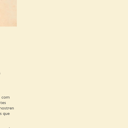
s
ls com
ltes
emostren
es que