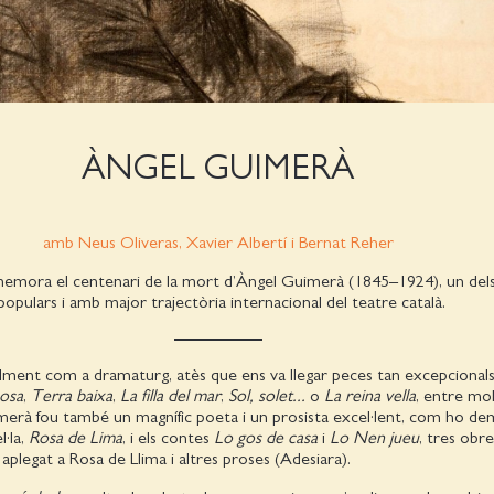
ÀNGEL GUIMERÀ
amb Neus Oliveras, Xavier Albertí i Bernat Reher
mora el centenari de la mort d’Àngel Guimerà (1845–1924), un del
pulars i amb major trajectòria internacional del teatre català.
lment com a dramaturg, atès que ens va llegar peces tan excepciona
osa
,
Terra baixa
,
La filla del mar
,
Sol, solet...
o
La reina vella
, entre mo
imerà fou també un magnífic poeta i un prosista excel·lent, com ho d
l·la,
Rosa de Lima
, i els contes
Lo gos de casa
i
Lo Nen jueu
, tres obr
aplegat a Rosa de Llima i altres proses (Adesiara).