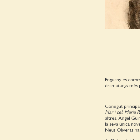
Enguany es comme
dramaturgs més po
Conegut principa
Mar i cel
,
Maria R
altres, Àngel Gu
la seva única nove
Neus Oliveras ha 