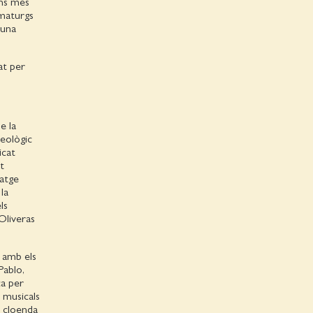
ons més
amaturgs
’una
at per
e la
eològic
icat
t
tatge
la
ls
Oliveras
 amb els
Pablo,
ca per
s musicals
e cloenda