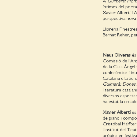
A
Guimerà: Hom
íntimes del poeta
Xavier Albertí i 
perspectiva nova 
Llibreria Finestr
Bernat Reher, per
Neus Oliveras
és 
Comissió de l’An
de la Casa Àngel 
conferències i in
Catalana d’Estiu
Guimerà: Dones, 
literatura catala
diversos especta
ha estat la crea
Xavier Albertí
és 
de piano i compos
Cristóbal Halffte
l’Institut del Tea
pròpies en festiv