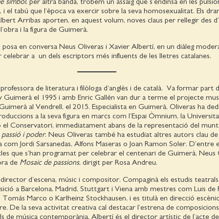
e símbol
, per altra banda, trobem un assaig que s’endinsa en les pulsi
, i el tabú que l’època va exercir sobre la seva homosexualitat. Els dr
Albert Arribas aporten, en aquest volum, noves claus per rellegir des d
l’obra i la figura de Guimerà.
es posa en conversa Neus Oliveras i Xavier Albertí, en un diàleg moder
 celebrar a un dels escriptors més influents de les lletres catalanes.
professora de literatura i filòloga d’anglès i de català. Va formar part d
y Guimerà el 1995 i amb Enric Gallén van dur a terme el projecte mus
Guimerà al Vendrell, el 2015. Especialista en Guimerà, Oliveras ha ded
troduccions a la seva figura en marcs com l’Espai Òmnium, la Universita
 o el Conservatori, immediatament abans de la representació del mun
passió i poder
. Neus Oliveras també ha estudiat altres autors clau de 
na com Jordi Sarsanedas, Alfons Maseras o Joan Ramon Soler. D’entre e
cles que s’han programat per celebrar el centenari de Guimerà, Neus 
dora de
Mosaic de passions
, dirigit per Rosa Andreu.
director d’escena, músic i compositor. Compaginà els estudis teatrals
ició a Barcelona, Madrid, Stuttgart i Viena amb mestres com Luis de 
r, Tomás Marco o Karlheinz Stockhausen, i es titulà en direcció escèni
tre. De la seva activitat creativa cal destacar l’estrena de composicion
als de música contemporània. Albertí és el director artístic de l’acte d