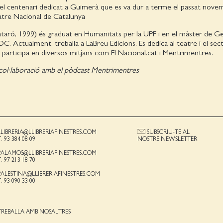
 del centenari dedicat a Guimerà que es va dur a terme el passat novem
atre Nacional de Catalunya
taró, 1999) és graduat en Humanitats per la UPF i en el màster de Ge
OC. Actualment, treballa a LaBreu Edicions. Es dedica al teatre i el sec
iu i participa en diversos mitjans com El Nacional.cat i Mentrimentres.
 col·laboració amb el pòdcast Mentrimentres
LLIBRERIA@LLIBRERIAFINESTRES.COM
SUBSCRIU-TE AL
T. 93 384 08 09
NOSTRE NEWSLETTER
PALAMOS@LLIBRERIAFINESTRES.COM
T. 97 213 18 70
PALESTINA@LLIBRERIAFINESTRES.COM
T. 93 090 33 00
TREBALLA AMB NOSALTRES