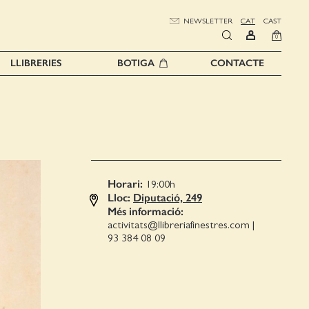
NEWSLETTER
CAT
CAST
0
LLIBRERIES
BOTIGA
CONTACTE
Horari:
19:00
h
Lloc:
Diputació, 249
Més informació:
activitats@llibreriafinestres.com
|
93 384 08 09