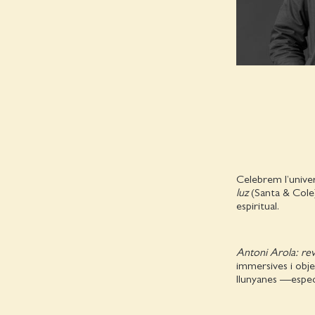
Celebrem l’univer
luz
(Santa & Cole),
espiritual.
Antoni Arola: reve
immersives i objec
llunyanes —especi