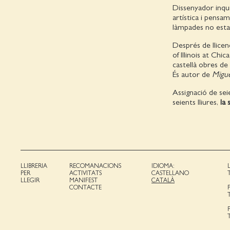
Dissenyador inqui
artística i pensa
làmpades no estan
Després de llicenc
of Illinois at Chic
castellà obres de
És autor de
Migue
Assignació de sei
seients lliures,
la
LLIBRERIA
RECOMANACIONS
IDIOMA:
PER
ACTIVITATS
CASTELLANO
LLEGIR
MANIFEST
CATALÀ
CONTACTE