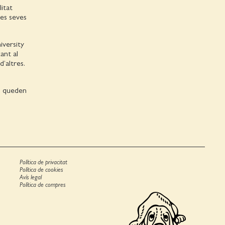
itat
Les seves
niversity
ant al
’altres.
o queden
Política de privacitat
Política de cookies
Avís legal
Política de compres