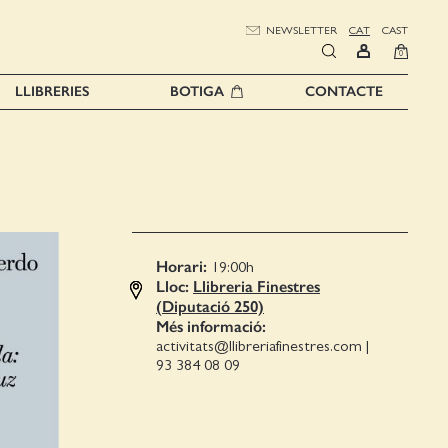
NEWSLETTER
CAT
CAST
0
LLIBRERIES
BOTIGA
CONTACTE
Horari:
19:00
h
Lloc:
Llibreria Finestres
(Diputació 250)
Més informació:
activitats@llibreriafinestres.com
|
93 384 08 09