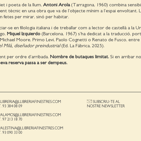
et i poeta de la llum,
Antoni Arola
(Tarragona, 1960) combina sensibil
ment tècnic en una obra que va de l’objecte mínim a l’espai envoltant. 
 fetes per mirar, sinó per habitar.
iar-se en filologia italiana i de treballar com a lector de castellà a la U
ago,
Miquel Izquierdo
(Barcelona, 1967) s’ha dedicat a la traducció, port
 Michael Moore, Primo Levi, Paolo Cognetti o Renato de Fusco, entre d
l Milá, diseñador preindustrial
(Ed. La Fábrica, 2025).
ent per ordre d’arribada.
Nombre de butaques limitat.
Si en arribar n
 seva reserva passa a ser dempeus.
LLIBRERIA@LLIBRERIAFINESTRES.COM
SUBSCRIU-TE AL
T. 93 384 08 09
NOSTRE NEWSLETTER
PALAMOS@LLIBRERIAFINESTRES.COM
T. 97 213 18 70
PALESTINA@LLIBRERIAFINESTRES.COM
T. 93 090 33 00