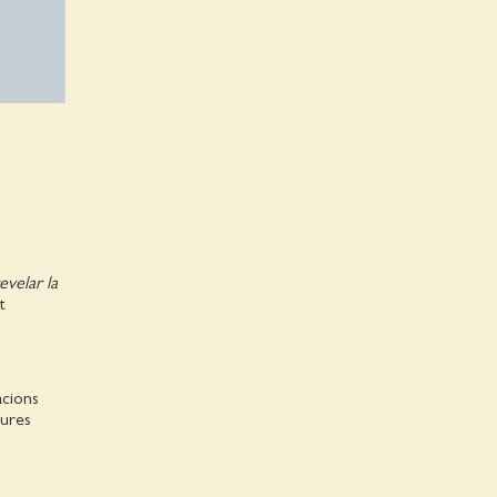
evelar la
t
acions
tures