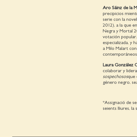
Aro Sáinz de la 
precipicios mient
serie con la nove
2012), a la que e
Negra y Mortal 2
votación popular.
especializada, y 
a Milo Malart con
contemporáneos 
Laura González C
colaborar y lider
sospechosos
que 
género negro, sean
*Assignació de se
seients lliures, l