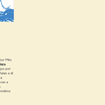
tor Milo
Maza
.
jos por
ñalan a él
ta
zcan a
a
riodista