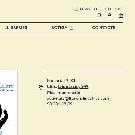
NEWSLETTER
CAT
CAST
0
LLIBRERIES
BOTIGA
CONTACTE
Horari:
19:00
h
Lloc:
Diputació, 249
Més informació:
activitats@llibreriafinestres.com
|
93 384 08 09