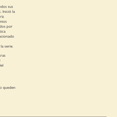
odos sus
 Inició la
ra
,
mios
idos por
tica
lacionado
la serie.
tras
s
el
 no queden