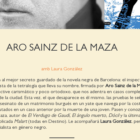
ARO SAINZ DE LA MAZA
amb Laura González
al mejor secreto guardado de la novela negra de Barcelona: el inspec
sta de la tetralogía que lleva su nombre, firmada por
Aro Sainz de la 
ective carismático y poco ortodoxo, que nos adentra en casos comple
de la ciudad. Esta vez, el que desaparece es él mismo, las pruebas le se
sesinato de un matrimonio burgués en un yate que navega por la cos
utados en un caso anterior por la muerte de una joven. Pasen y cono
Maza, autor de
El Verdugo de Gaudí, El ángulo muerto, Dócil
y la últim
blicada
Malart
(todas en Destino). Le acompañará
Laura González
, pe
ialista en género negro.