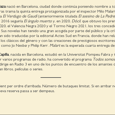
Maza
nació en Barcelona, ciudad donde continúa poniendo nombre a t
ras trama la quinta entrega protagonizada por el inspector Milo Malart.
la
El Verdugo de Gaudí
(anteriormente titulada
El asesino de La Pedre
n 2016 seguiría
El ángulo muerto
y, en 2020,
Dócil
, que obtuvo los pre
020, el Valencia Negra 2020 y el Tormo Negro 2021, los tres conced
 Sus novelas han tenido una gran acogida por parte del público y la crí
han sido traducidas por la editorial Actes Sud en Francia, donde han re
 los clásicos del género y con las creaciones de prestigiosos escritores
como Jo Nesbø y Philip Kerr.
Malart
es la esperada cuarta entrega de 
apilla
, nacida en Barcelona, estudió en la Universitat Pompeu Fabra y 
ar varios programas de radio, ha convertido el programa
Todos somo
dirige en Radio 3 en uno de los puntos de encuentro de los amantes d
 libros, películas o series.
ient per ordre d'arribada. Número de butaques limitat. Si en arribar
a seva reserva passa a ser dempeus.