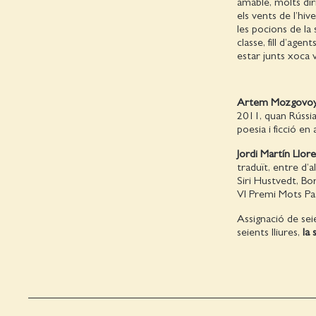
amable, molts dir
els vents de l’hi
les pocions de la
classe, fill d’agen
estar junts xoca
Artem Mozgovo
2011, quan Rússia
poesia i ficció en a
Jordi Martín Llor
traduït, entre d’
Siri Hustvedt, Bo
VI Premi Mots Pas
Assignació de sei
seients lliures,
la