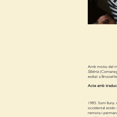
Amb motiu del me
Sibèria
(Comanegra
exiliat a Brussel
Acte amb traducci
1985. Som lluny, 
occidental estén e
remota i permanent