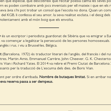
ien que especial, que descobreix que recitar poesia calma les seves po
vern es poden combatre amb jocs inventats per ell mateix i que en els ri
 seva àvia s’hi pot trobar un consol que l’escola no dona. Quan un co
ts del KGB, li confessa el seu amor, la seva realitat esclata, i el desig del
 violentament amb el món boig que els envolta.
y
és un escriptor i periodista guardonat de Sibèria que va emigrar a Eu
 va començar a legalitzar la persecució de les persones homosexuals. 
nglès i rus, i viu a Brussel·les, Bèlgica.
et
(Barcelona, 1972) és traductor literari de l’anglès, del francès i del ru
altres, Martin Amis, Emmanuel Carrère, John Cheever, G. K. Chesterto
ris Vian i Richard Yates. El 2014 va rebre el Premi Ciutat de Barcelona 
sants per la traducció de L’escuma dels dies, de Boris Vian.
ent per ordre d’arribada.
Nombre de butaques limitat.
Si en arribar n
 seva reserva passa a ser dempeus.