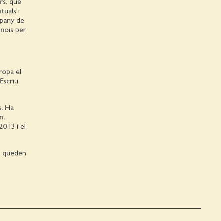
rs, que
tuals i
mpany de
s nois per
ropa el
Escriu
s. Ha
n,
2013 i el
o queden