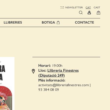
NEWSLETTER
CAT
CAST
0
LLIBRERIES
BOTIGA
CONTACTE
Horari:
19:00
h
Lloc:
Llibreria Finestres
(Diputació 249)
Més informació:
activitats@llibreriafinestres.com
|
93 384 08 09