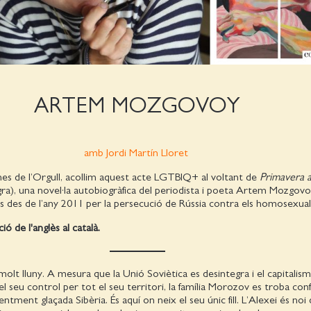
ARTEM MOZGOVOY
amb Jordi Martín Lloret
s de l’Orgull, acollim aquest acte LGTBIQ+ al voltant de
Primavera 
), una novel·la autobiogràfica del periodista i poeta Artem Mozgovo
·les des de l’any 2011 per la persecució de Rússia contra els homosexua
ó de l'anglès al català.
molt lluny. A mesura que la Unió Soviètica es desintegra i el capitalis
l seu control per tot el seu territori, la família Morozov es troba conf
ment glaçada Sibèria. És aquí on neix el seu únic fill. L’Alexei és noi 