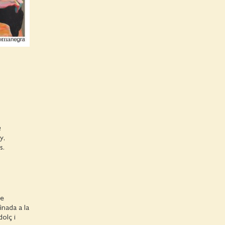
a
y,
ls.
me
inada a la
dolç i