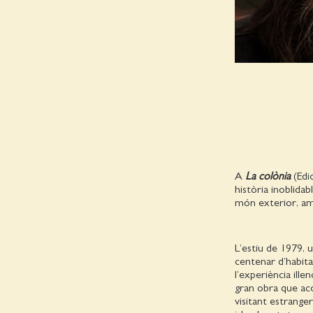
A
La colònia
(Edic
història inoblidab
món exterior, amb
L’estiu de 1979, 
centenar d’habitan
l’experiència ille
gran obra que aco
visitant estranger