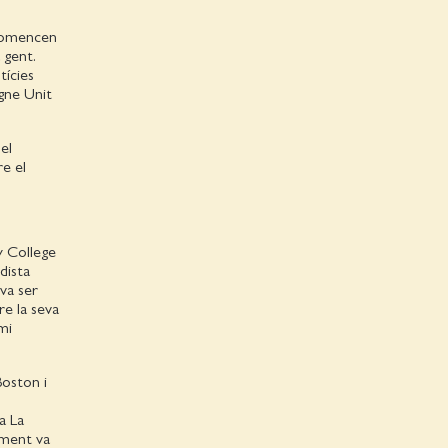
e comencen
 gent.
tícies
egne Unit
el
re el
y College
dista
 va ser
re la seva
mi
Boston i
a La
orment va