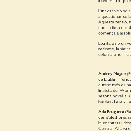
irlandesa tot prom
L’inevitable xoc 
a qüestionar-se l
Aquesta tensió, 
que arriben des d’
comença a assolir
Escrita amb un ver
realisme, la sàtir
colonialisme i l’
Audrey Magee
(E
de Dublín i Perio
durant més d’una 
finalista del Wom
segona novel·la,
L
Booker. La seva o
Ada Bruguera
(Ba
des d’aleshores se
Humanitats i desp
Central. Allà va d