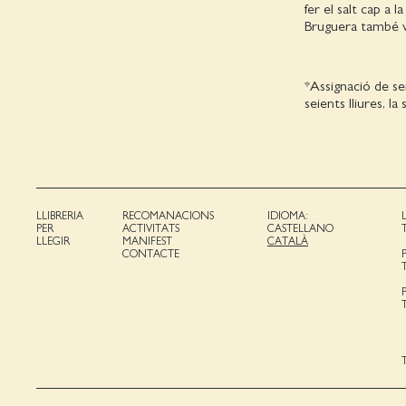
fer el salt cap a 
Bruguera també v
*Assignació de se
seients lliures, l
LLIBRERIA
RECOMANACIONS
IDIOMA:
PER
ACTIVITATS
CASTELLANO
LLEGIR
MANIFEST
CATALÀ
CONTACTE