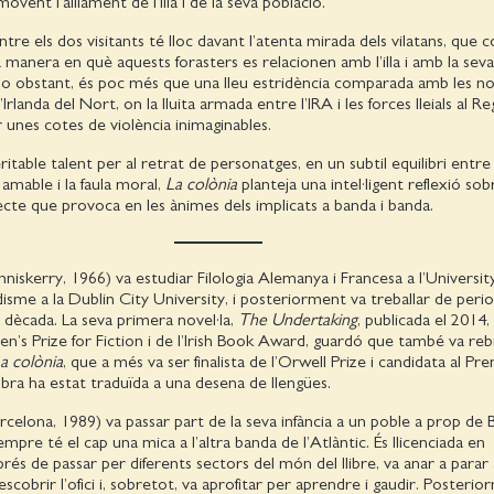
ovent l’aïllament de l’illa i de la seva població.
entre els dos visitants té lloc davant l’atenta mirada dels vilatans, qu
a manera en què aquests forasters es relacionen amb l’illa i amb la seva
no obstant, és poc més que una lleu estridència comparada amb les no
Irlanda del Nort, on la lluita armada entre l’IRA i les forces lleials al R
 unes cotes de violència inimaginables.
itable talent per al retrat de personatges, en un subtil equilibri entre 
a amable i la faula moral,
La colònia
planteja una intel·ligent reflexió sob
efecte que provoca en les ànimes dels implicats a banda i banda.
nniskerry, 1966) va estudiar Filologia Alemanya i Francesa a l’Universit
disme a la Dublin City University, i posteriorment va treballar de perio
dècada. La seva primera novel·la,
The Undertaking
, publicada el 2014,
en’s Prize for Fiction i de l’Irish Book Award, guardó que també va reb
a colònia
, que a més va ser finalista de l’Orwell Prize i candidata al Pre
bra ha estat traduïda a una desena de llengües.
rcelona, 1989) va passar part de la seva infància a un poble a prop de 
mpre té el cap una mica a l’altra banda de l’Atlàntic. És llicenciada en
rés de passar per diferents sectors del món del llibre, va anar a parar 
escobrir l’ofici i, sobretot, va aprofitar per aprendre i gaudir. Posteri