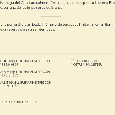
la Nollegiu del Clot i actualment forma part de l’equip de la Llibreria Fin
a ser una de les impulsores de Branca.
ient per ordre d'arribada. Número de butaques limitat. Si en arribar
a seva reserva passa a ser dempeus.
LLIBRERIA@LLIBRERIAFINESTRES.COM
SUBSCRIU-TE AL
T. 93 384 08 09
NOSTRE NEWSLETTER
PALAMOS@LLIBRERIAFINESTRES.COM
T. 97 213 18 70
PALESTINA@LLIBRERIAFINESTRES.COM
T. 93 090 33 00
TREBALLA AMB NOSALTRES