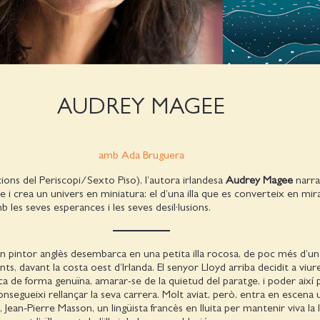
AUDREY MAGEE
amb Ada Bruguera
ions del Periscopi/Sexto Piso), l’autora irlandesa
Audrey Magee
narra
le i crea un univers en miniatura: el d’una illa que es converteix en mira
 les seves esperances i les seves desil·lusions.
un pintor anglès desembarca en una petita illa rocosa, de poc més d’un
ts, davant la costa oest d’Irlanda. El senyor Lloyd arriba decidit a viur
nca de forma genuïna, amarar-se de la quietud del paratge, i poder així p
nsegueixi rellançar la seva carrera. Molt aviat, però, entra en escena 
, Jean-Pierre Masson, un lingüista francès en lluita per mantenir viva la 