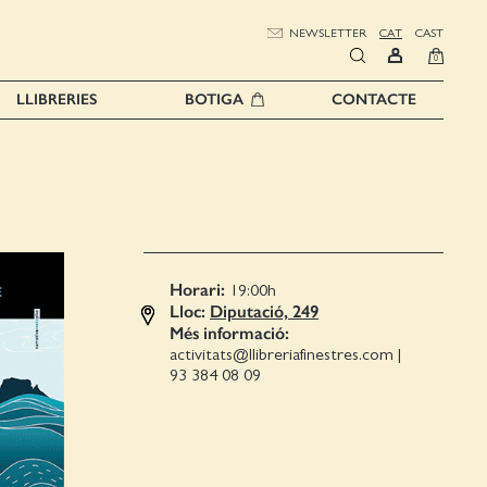
NEWSLETTER
CAT
CAST
0
LLIBRERIES
BOTIGA
CONTACTE
Horari:
19:00
h
Lloc:
Diputació, 249
Més informació:
activitats@llibreriafinestres.com
|
93 384 08 09