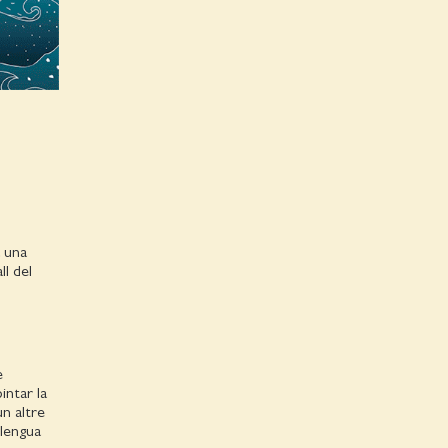
 una
ll del
e
intar la
un altre
llengua