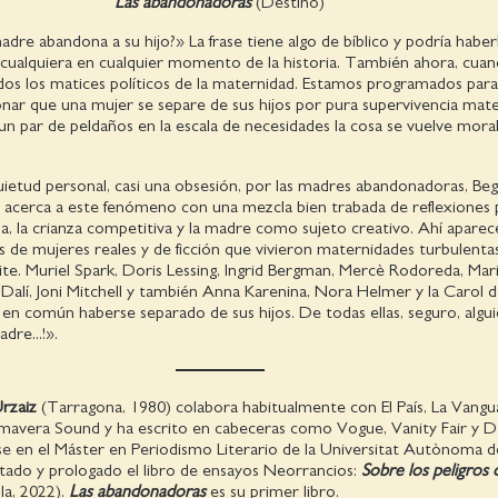
Las abandonadoras
(Destino)
dre abandona a su hijo?» La frase tiene algo de bíblico y podría haber
 cualquiera en cualquier momento de la historia. También ahora, cua
os los matices políticos de la maternidad. Estamos programados para
ar que una mujer se separe de sus hijos por pura supervivencia mater
un par de peldaños en la escala de necesidades la cosa se vuelve mor
uietud personal, casi una obsesión, por las madres abandonadoras, Be
acerca a este fenómeno con una mezcla bien trabada de reflexiones 
pa, la crianza competitiva y la madre como sujeto creativo. Ahí aparec
os de mujeres reales y de ficción que vivieron maternidades turbulenta
te. Muriel Spark, Doris Lessing, Ingrid Bergman, Mercè Rodoreda, Mar
Dalí, Joni Mitchell y también Anna Karenina, Nora Helmer y la Carol de
en común haberse separado de sus hijos. De todas ellas, seguro, alguie
dre...!».
rzaiz
(Tarragona, 1980) colabora habitualmente con El País, La Vangua
mavera Sound y ha escrito en cabeceras como Vogue, Vanity Fair y 
se en el Máster en Periodismo Literario de la Universitat Autònoma d
itado y prologado el libro de ensayos Neorrancios:
Sobre los peligros 
la, 2022).
Las abandonadoras
es su primer libro.