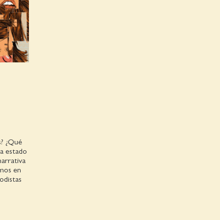
s? ¿Qué
ha estado
arrativa
emos en
odistas