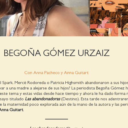
BEGOÑA GÓMEZ URZAIZ
Con Anna Pacheco y Anna Guitart
el Spark, Mercè Rodoreda o Patricia Highsmith abandonaron a sus hijo
var a una madre a alejarse de sus hijos? La periodista Begoña Gómez 
este tema y estas vidas desde hace tiempo y ahora le ha dado forma n
nsayo titulado
Las abandonadoras
(Destino). Esta tarde nos adentrar
e la maternidad poco explorada aún de la mano de la autora y las peri
Anna Guitart
.