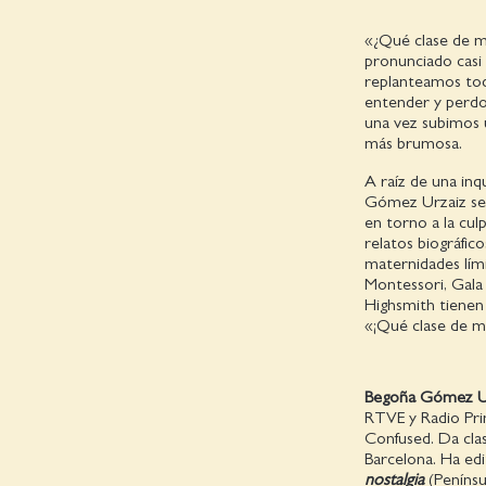
«¿Qué clase de ma
pronunciado casi
replanteamos tod
entender y perdon
una vez subimos 
más brumosa.
A raíz de una inq
Gómez Urzaiz se 
en torno a la cul
relatos biográfic
maternidades lími
Montessori, Gala 
Highsmith tienen 
«¡Qué clase de ma
Begoña Gómez U
RTVE y Radio Pri
Confused. Da cla
Barcelona. Ha ed
nostalgia
(Penínsu