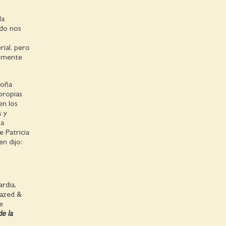
la
ndo nos
ial, pero
almente
goña
propias
en los
s y
ia
 Patricia
n dijo:
rdia,
Dazed &
e
de la