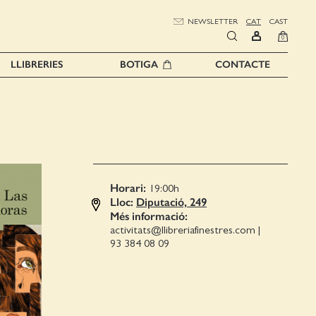
NEWSLETTER
CAT
CAST
0
LLIBRERIES
BOTIGA
CONTACTE
Horari:
19:00
h
Lloc:
Diputació, 249
Més informació:
activitats@llibreriafinestres.com
|
93 384 08 09