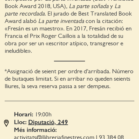
Book Award 2018, USA),
La parte soñada
y
La
parte recordada
. El jurado de Best Translated Book
Award alabó
La parte inventada
con la citación:
«Fresán es un maestro». En 2017, Fresán recibió en
Francia el Prix Roger Caillois a la totalidad de su
obra por ser un «escritor atípico, transgresor e
ineludible».
*Assignació de seient per ordre d'arribada. Número
de butaques limitat. Si en arribar no queden seients
lliures, la seva reserva passa a ser dempeus.
Horari:
19:00
h
Lloc:
Diputació, 249
Més informació:
activitats@llibreriafinestres.com
|
93 384 08