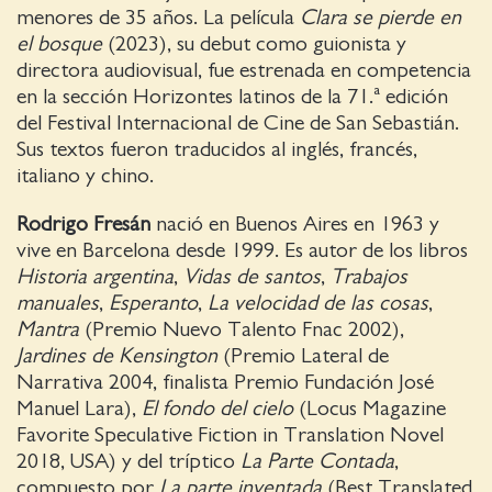
menores de 35 años. La película
Clara se pierde en
el bosque
(2023), su debut como guionista y
directora audiovisual, fue estrenada en competencia
en la sección Horizontes latinos de la 71.ª edición
del Festival Internacional de Cine de San Sebastián.
Sus textos fueron traducidos al inglés, francés,
italiano y chino.
Rodrigo Fresán
nació en Buenos Aires en 1963 y
vive en Barcelona desde 1999. Es autor de los libros
Historia argentina
,
Vidas de santos
,
Trabajos
manuales
,
Esperanto
,
La velocidad de las cosas
,
Mantra
(Premio Nuevo Talento Fnac 2002),
Jardines de Kensington
(Premio Lateral de
Narrativa 2004, finalista Premio Fundación José
Manuel Lara),
El fondo del cielo
(Locus Magazine
Favorite Speculative Fiction in Translation Novel
2018, USA) y del tríptico
La Parte Contada
,
compuesto por
La parte inventada
(Best Translated