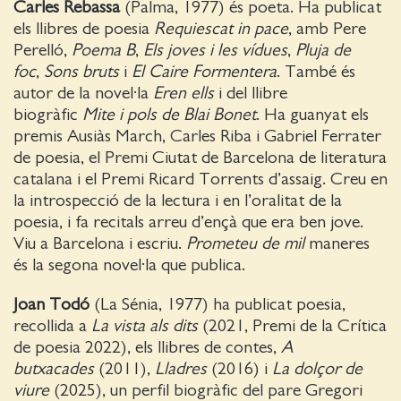
Carles Rebassa
(Palma, 1977) és poeta. Ha publicat
els llibres de poesia
Requiescat in pace
, amb Pere
Perelló,
Poema B
,
Els joves i les vídues
,
Pluja de
foc
,
Sons bruts
i
El Caire Formentera
. També és
autor de la novel·la
Eren ells
i del llibre
biogràfic
Mite i pols de Blai Bonet
. Ha guanyat els
premis Ausiàs March, Carles Riba i Gabriel Ferrater
de poesia, el Premi Ciutat de Barcelona de literatura
catalana i el Premi Ricard Torrents d’assaig. Creu en
la introspecció de la lectura i en l’oralitat de la
poesia, i fa recitals arreu d’ençà que era ben jove.
Viu a Barcelona i escriu.
Prometeu de mil
maneres
és la segona novel·la que publica.
Joan Todó
(La Sénia, 1977) ha publicat poesia,
recollida a
La vista als dits
(2021, Premi de la Crítica
de poesia 2022), els llibres de contes,
A
butxacades
(2011),
Lladres
(2016) i
La dolçor de
viure
(2025), un perfil biogràfic del pare Gregori