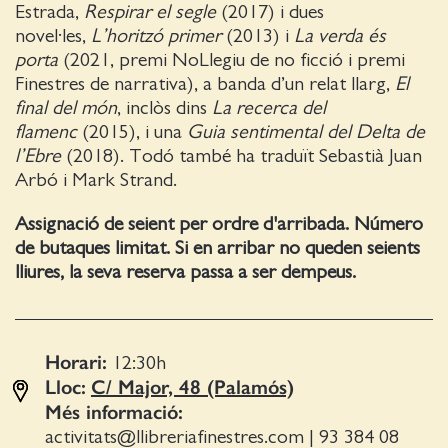
Estrada,
Respirar el segle
(2017) i dues
novel·les,
L’horitzó primer
(2013) i
La verda és
porta
(2021, premi NoLlegiu de no ficció i premi
Finestres de narrativa), a banda d’un relat llarg,
El
final del món
, inclòs dins
La recerca del
flamenc
(2015), i una
Guia sentimental del Delta de
l’Ebre
(2018). Todó també ha traduït Sebastià Juan
Arbó i Mark Strand.
Assignació de seient per ordre d'arribada. Número
de butaques limitat. Si en arribar no queden seients
lliures, la seva reserva passa a ser dempeus.
Horari:
12:30
h
Lloc:
C/ Major, 48 (Palamós)
Més informació:
activitats@llibreriafinestres.com
|
93 384 08