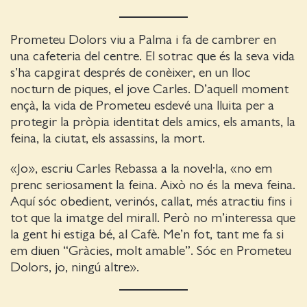
Prometeu Dolors viu a Palma i fa de cambrer en
una cafeteria del centre. El sotrac que és la seva vida
s’ha capgirat després de conèixer, en un lloc
nocturn de piques, el jove Carles. D’aquell moment
ençà, la vida de Prometeu esdevé una lluita per a
protegir la pròpia identitat dels amics, els amants, la
feina, la ciutat, els assassins, la mort.
«Jo», escriu Carles Rebassa a la novel·la, «no em
prenc seriosament la feina. Això no és la meva feina.
Aquí sóc obedient, verinós, callat, més atractiu fins i
tot que la imatge del mirall. Però no m’interessa que
la gent hi estiga bé, al Cafè. Me’n fot, tant me fa si
em diuen “Gràcies, molt amable”. Sóc en Prometeu
Dolors, jo, ningú altre».