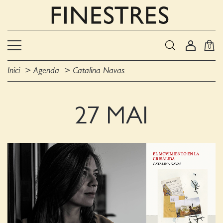
0
Inici
Agenda
Catalina Navas
27 MAI