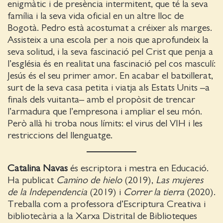
enigmàtic i de presència intermitent, que té la seva
família i la seva vida oficial en un altre lloc de
Bogotà. Pedro està acostumat a créixer als marges.
Assisteix a una escola per a nois que aprofundeix la
seva solitud, i la seva fascinació pel Crist que penja a
l’església és en realitat una fascinació pel cos masculí:
Jesús és el seu primer amor. En acabar el batxillerat,
surt de la seva casa petita i viatja als Estats Units –a
finals dels vuitanta– amb el propòsit de trencar
l’armadura que l’empresona i ampliar el seu món.
Però allà hi troba nous límits: el virus del VIH i les
restriccions del llenguatge.
Catalina Navas
és escriptora i mestra en Educació.
Ha publicat
Camino de hielo
(2019),
Las mujeres
de la Independencia
(2019) i
Correr la tierra
(2020).
Treballa com a professora d’Escriptura Creativa i
bibliotecària a la Xarxa Distrital de Biblioteques