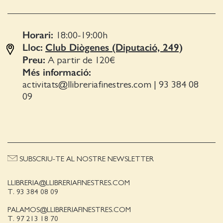
Horari:
18:00-19:00
h
Lloc:
Club Diògenes (Diputació, 249)
Preu:
A partir de 120€
Més informació:
activitats@llibreriafinestres.com
|
93 384 08
09
SUBSCRIU-TE AL NOSTRE NEWSLETTER
LLIBRERIA@LLIBRERIAFINESTRES.COM
T. 93 384 08 09
PALAMOS@LLIBRERIAFINESTRES.COM
T. 97 213 18 70