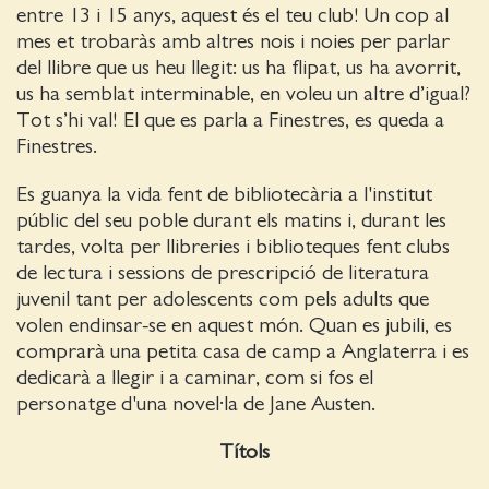
entre 13 i 15 anys, aquest és el teu club! Un cop al
mes et trobaràs amb altres nois i noies per parlar
del llibre que us heu llegit: us ha flipat, us ha avorrit,
us ha semblat interminable, en voleu un altre d’igual?
Tot s’hi val! El que es parla a Finestres, es queda a
Finestres.
Es guanya la vida fent de bibliotecària a l'institut
públic del seu poble durant els matins i, durant les
tardes, volta per llibreries i biblioteques fent clubs
de lectura i sessions de prescripció de literatura
juvenil tant per adolescents com pels adults que
volen endinsar-se en aquest món. Quan es jubili, es
comprarà una petita casa de camp a Anglaterra i es
dedicarà a llegir i a caminar, com si fos el
personatge d'una novel·la de Jane Austen.
Títols