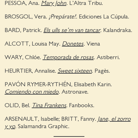
PESSOA, Ana.
Mary John
.
L’Altra Tribu.
BROSGOL, Vera.
¡Prepárate!.
Ediciones La Cúpula.
BARD, Patrick.
Els ulls se’m van tancar
.
Kalandraka.
ALCOTT, Louisa May.
Donetes
.
Viena
WARY, Chlóe.
Temporada de rosas
.
Astiberri.
HEURTIER, Annalise.
Sweet sixteen
. Pagès.
PAVÓN RYMER-RYTHÉN, Elisabeth Karin.
Comiendo con miedo
.
Astronave.
OLID, Bel.
Tina Frankens
. Fanbooks.
ARSENAULT, Isabelle; BRITT, Fanny.
Jane, el zorro
y yo
. Salamandra Graphic.