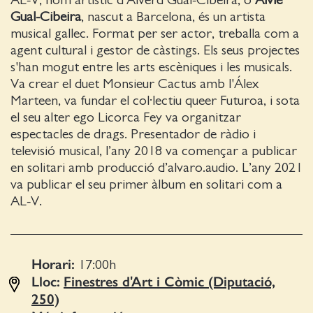
AL-V, nom artístic d’Alverd Gual-Cibeira, o
Alvie
Gual-Cibeira
, nascut a Barcelona, és un artista
musical gallec. Format per ser actor, treballa com a
agent cultural i gestor de càstings. Els seus projectes
s'han mogut entre les arts escèniques i les musicals.
Va crear el duet Monsieur Cactus amb l'Álex
Marteen, va fundar el col·lectiu queer Futuroa, i sota
el seu alter ego Licorca Fey va organitzar
espectacles de drags. Presentador de ràdio i
televisió musical, l’any 2018 va començar a publicar
en solitari amb producció d’alvaro.audio. L’any 2021
va publicar el seu primer àlbum en solitari com a
AL-V.
Horari:
17:00
h
Lloc:
Finestres d'Art i Còmic (Diputació,
250)