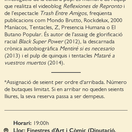
que realitza el videoblog
Reflexiones de Repronto
i
de l’espectacle
Trash Entre Amigos
, freqüenta
publicacions com Mondo Brutto, Rockdelux, 2000
Maníacos, Tentacles, Z, Presencia Humana o El
Butano Popular. És autor de l’assaig de glorificació
racial
Black Super Power
(2012), la descarnada
crònica autobiogràfica
Mentiré si es necesario
(2013) i el pulp de quinquis i tentacles
Mataré a
vuestros muertos
(2014).
*Assignació de seient per ordre d'arribada. Número
de butaques limitat. Si en arribar no queden seients
lliures, la seva reserva passa a ser dempeus.
Horari:
19:00
h
Lloc:
Finestres d'Art i Còmic (Diputació,