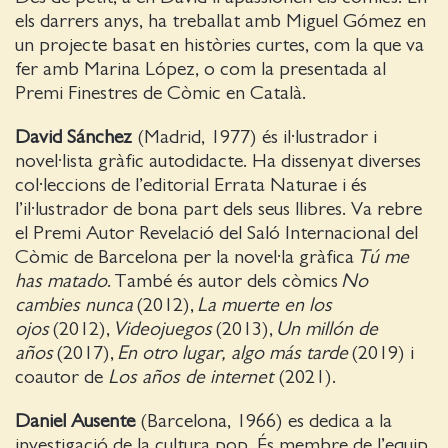
els darrers anys, ha treballat amb Miguel Gómez en
un projecte basat en històries curtes, com la que va
fer amb Marina López, o com la presentada al
Premi Finestres de Còmic en Català.
David Sánchez
(Madrid, 1977) és il·lustrador i
novel·lista gràfic autodidacte. Ha dissenyat diverses
col·leccions de l’editorial Errata Naturae i és
l’il·lustrador de bona part dels seus llibres. Va rebre
el Premi Autor Revelació del Saló Internacional del
Còmic de Barcelona per la novel·la gràfica
Tú me
has matado
. També és autor dels còmics
No
cambies nunca
(2012),
La muerte en los
ojos
(2012),
Videojuegos
(2013),
Un millón de
años
(2017),
En otro lugar, algo más tarde
(2019) i
coautor de
Los años de internet
(2021).
Daniel Ausente
(Barcelona, 1966) es dedica a la
investigació de la cultura pop. És membre de l’equip