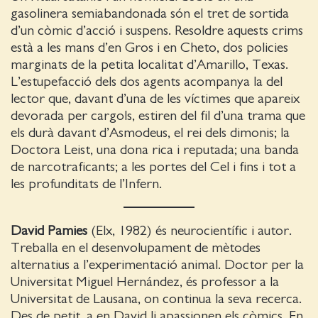
gasolinera semiabandonada són el tret de sortida
d’un còmic d’acció i suspens. Resoldre aquests crims
està a les mans d’en Gros i en Cheto, dos policies
marginats de la petita localitat d’Amarillo, Texas.
L’estupefacció dels dos agents acompanya la del
lector que, davant d’una de les víctimes que apareix
devorada per cargols, estiren del fil d’una trama que
els durà davant d’Asmodeus, el rei dels dimonis; la
Doctora Leist, una dona rica i reputada; una banda
de narcotraficants; a les portes del Cel i fins i tot a
les profunditats de l’Infern.
David Pamies
(Elx, 1982) és neurocientífic i autor.
Treballa en el desenvolupament de mètodes
alternatius a l’experimentació animal. Doctor per la
Universitat Miguel Hernández, és professor a la
Universitat de Lausana, on continua la seva recerca.
Des de petit, a en David li apassionen els còmics. En