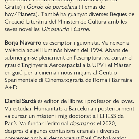
Gratis) i
Gordo de porcelana
(Temas de
hoy/Planeta). També ha guanyat diverses Beques de
Creació Literària del Ministeri de Cultura amb les
seves novel·les
Dinosaurio
i
Carne
.
Borja Navarro
és escriptor i guionista. Va néixer a
València aquell lluminós hivern del 1994. Abans de
submergir-se plenament en l’escriptura, va cursar el
grau d’Enginyeria Aeroespacial a la UPV i el Màster
en guió per a cinema i nous mitjans al Centro
Sperimentale di Cinematografia de Roma i Barreira
A+D.
Daniel Sardà
és editor de llibres i professor de joves.
Va estudiar Humanitats a Barcelona i posteriorment
va cursar un màster i mig doctorat a l’EHESS de
París. Va fundar l’editorial
dosmanos
el 2020,
després d’algunes contusions cranials i diverses
converses amb el desaparegut Paul Otchakovsky-