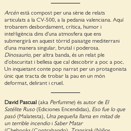
Arcén
està compost per una sèrie de relats
articulats a la CV-500, a la pedania valenciana. Aquí
trobarem desbordament, crítica, humor i
intel·ligència dins d’una atmosfera que ens
submergirà en aquest tòrrid paisatge mediterrani
d’una manera singular, brutal i poderosa.
Dinosaurio
, per altra banda, és un relat ple
d’obscuritat i bellesa que cal descobrir a poc a poc.
Un inquietant conte pop narrat per un protagonista
únic que tracta de trobar la pau en un món
deformat, delirant i cruel.
David Pascual
(aka
Perfumme
) és autor de
El
Satélite Ruso
(Ediciones Encendidas),
Eso fue lo que
pasó
(Malatesta),
Una pequeña llama en mitad de
un terrible incendio
i
Saber Matar
(Chebooks/Contrabando),
Transirak
(Niños