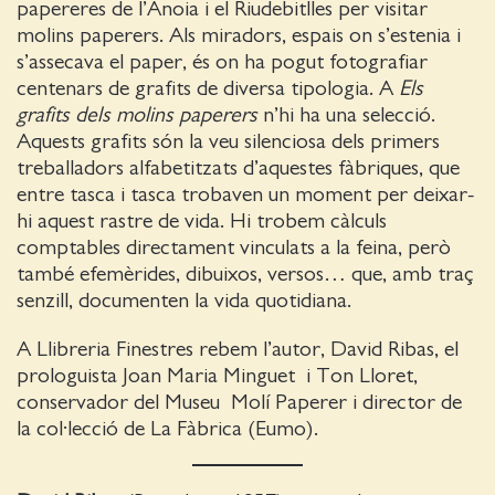
papereres de l’Anoia i el Riudebitlles per visitar
molins paperers. Als miradors, espais on s’estenia i
s’assecava el paper, és on ha pogut fotografiar
centenars de grafits de diversa tipologia. A
Els
grafits dels molins paperers
n’hi ha una selecció.
Aquests grafits són la veu silenciosa dels primers
treballadors alfabetitzats d’aquestes fàbriques, que
entre tasca i tasca trobaven un moment per deixar-
hi aquest rastre de vida. Hi trobem càlculs
comptables directament vinculats a la feina, però
també efemèrides, dibuixos, versos… que, amb traç
senzill, documenten la vida quotidiana.
A Llibreria Finestres rebem l’autor, David Ribas, el
prologuista Joan Maria Minguet i Ton Lloret,
conservador del Museu Molí Paperer i director de
la col·lecció de La Fàbrica (Eumo).