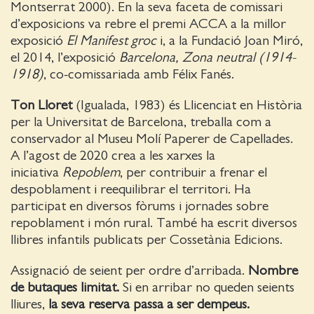
Montserrat 2000). En la seva faceta de comissari
d’exposicions va rebre el premi ACCA a la millor
exposició
El Manifest groc
i, a la Fundació Joan Miró,
el 2014, l’exposició
Barcelona, Zona neutral (1914-
1918)
, co-comissariada amb Félix Fanés.
Ton Lloret
(Igualada, 1983) és Llicenciat en Història
per la Universitat de Barcelona, treballa com a
conservador al Museu Molí Paperer de Capellades.
A l’agost de 2020 crea a les xarxes la
iniciativa
Repoblem
, per contribuir a frenar el
despoblament i reequilibrar el territori. Ha
participat en diversos fòrums i jornades sobre
repoblament i món rural. També ha escrit diversos
llibres infantils publicats per Cossetània Edicions.
Assignació de seient per ordre d’arribada.
Nombre
de butaques limitat.
Si en arribar no queden seients
lliures,
la seva reserva passa a ser dempeus.