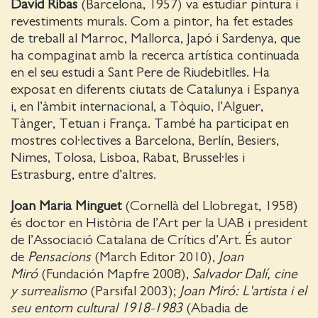
David Ribas
(Barcelona, 1957) va estudiar pintura i
revestiments murals. Com a pintor, ha fet estades
de treball al Marroc, Mallorca, Japó i Sardenya, que
ha compaginat amb la recerca artística continuada
en el seu estudi a Sant Pere de Riudebitlles. Ha
exposat en diferents ciutats de Catalunya i Espanya
i, en l’àmbit internacional, a Tòquio, l’Alguer,
Tànger, Tetuan i França. També ha participat en
mostres col·lectives a Barcelona, Berlín, Besiers,
Nimes, Tolosa, Lisboa, Rabat, Brussel·les i
Estrasburg, entre d’altres.
Joan Maria Minguet
(Cornellà del Llobregat, 1958)
és doctor en Història de l’Art per la UAB i president
de l’Associació Catalana de Crítics d’Art. És autor
de
Pensacions
(March Editor 2010),
Joan
Miró
(Fundación Mapfre 2008),
Salvador Dalí, cine
y surrealismo
(Parsifal 2003);
Joan Miró: L'artista i el
seu entorn cultural 1918-1983
(Abadia de