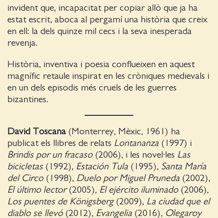
invident que, incapacitat per copiar allò que ja ha
estat escrit, aboca al pergamí una història que creix
en ell: la dels quinze mil cecs i la seva inesperada
revenja.
Història, inventiva i poesia conflueixen en aquest
magnífic retaule inspirat en les cròniques medievals i
en un dels episodis més cruels de les guerres
bizantines.
David Toscana
(Monterrey, Mèxic, 1961) ha
publicat els llibres de relats
Lontananza
(1997) i
Brindis por un fracaso
(2006), i les novel·les
Las
bicicletas
(1992),
Estación Tula
(1995),
Santa María
del Circo
(1998),
Duelo por Miguel Pruneda
(2002),
El último lector
(2005),
El ejército iluminado
(2006),
Los puentes de Königsberg
(2009),
La ciudad que el
diablo se llevó
(2012),
Evangelia
(2016),
Olegaroy