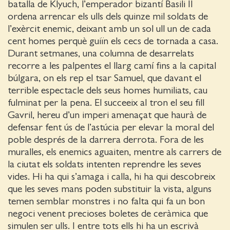
batalla de Klyuch, l’emperador bizantí Basili II
ordena arrencar els ulls dels quinze mil soldats de
l’exèrcit enemic, deixant amb un sol ull un de cada
cent homes perquè guiïn els cecs de tornada a casa.
Durant setmanes, una columna de desarrelats
recorre a les palpentes el llarg camí fins a la capital
búlgara, on els rep el tsar Samuel, que davant el
terrible espectacle dels seus homes humiliats, cau
fulminat per la pena. El succeeix al tron el seu fill
Gavril, hereu d’un imperi amenaçat que haurà de
defensar fent ús de l’astúcia per elevar la moral del
poble després de la darrera derrota. Fora de les
muralles, els enemics aguaiten, mentre als carrers de
la ciutat els soldats intenten reprendre les seves
vides. Hi ha qui s’amaga i calla, hi ha qui descobreix
que les seves mans poden substituir la vista, alguns
temen semblar monstres i no falta qui fa un bon
negoci venent precioses boletes de ceràmica que
simulen ser ulls. I entre tots ells hi ha un escrivà