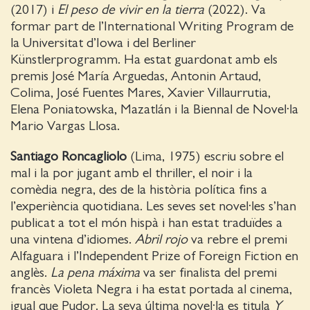
(2017) i
El peso de vivir en la tierra
(2022). Va
formar part de l’International Writing Program de
la Universitat d’Iowa i del Berliner
Künstlerprogramm. Ha estat guardonat amb els
premis José María Arguedas, Antonin Artaud,
Colima, José Fuentes Mares, Xavier Villaurrutia,
Elena Poniatowska, Mazatlán i la Biennal de Novel·la
Mario Vargas Llosa.
Santiago Roncagliolo
(Lima, 1975) escriu sobre el
mal i la por jugant amb el thriller, el noir i la
comèdia negra, des de la història política fins a
l’experiència quotidiana. Les seves set novel·les s’han
publicat a tot el món hispà i han estat traduïdes a
una vintena d’idiomes.
Abril rojo
va rebre el premi
Alfaguara i l’Independent Prize of Foreign Fiction en
anglès.
La pena máxima
va ser finalista del premi
francès Violeta Negra i ha estat portada al cinema,
igual que Pudor. La seva última novel·la es titula
Y