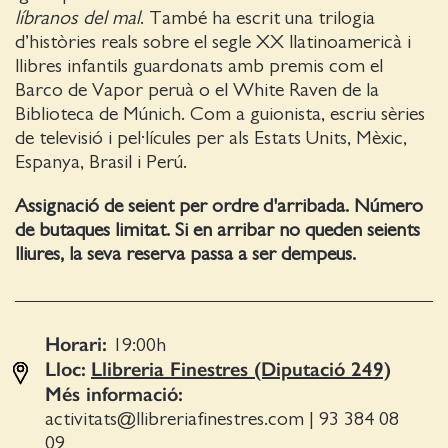
líbranos del mal
. També ha escrit una trilogia
d’històries reals sobre el segle XX llatinoamericà i
llibres infantils guardonats amb premis com el
Barco de Vapor peruà o el White Raven de la
Biblioteca de Múnich. Com a guionista, escriu sèries
de televisió i pel·lícules per als Estats Units, Mèxic,
Espanya, Brasil i Perú.
Assignació de seient per ordre d'arribada. Número
de butaques limitat. Si en arribar no queden seients
lliures, la seva reserva passa a ser dempeus.
Horari:
19:00
h
Lloc:
Llibreria Finestres (Diputació 249)
Més informació:
activitats@llibreriafinestres.com
|
93 384 08
09