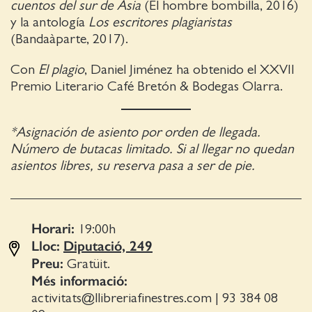
cuentos del sur de Asia
(El hombre bombilla, 2016)
y la antología
Los escritores plagiaristas
(Bandaàparte, 2017).
Con
El plagio
, Daniel Jiménez ha obtenido el XXVII
Premio Literario Café Bretón & Bodegas Olarra.
*Asignación de asiento por orden de llegada.
Número de butacas limitado. Si al llegar no quedan
asientos libres, su reserva pasa a ser de pie.
Horari:
19:00
h
Lloc:
Diputació, 249
Preu:
Gratüit.
Més informació:
activitats@llibreriafinestres.com
|
93 384 08