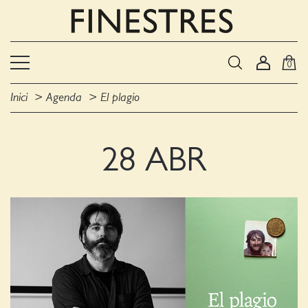
0
Inici
Agenda
El plagio
28 ABR