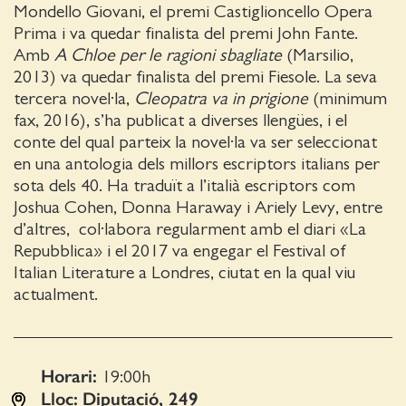
Mondello Giovani, el premi Castiglioncello Opera
Prima i va quedar finalista del premi John Fante.
Amb
A Chloe per le ragioni sbagliate
(Marsilio,
2013) va quedar finalista del premi Fiesole. La seva
tercera novel·la,
Cleopatra va in prigione
(minimum
fax, 2016), s’ha publicat a diverses llengües, i el
conte del qual parteix la novel·la va ser seleccionat
en una antologia dels millors escriptors italians per
sota dels 40. Ha traduït a l’italià escriptors com
Joshua Cohen, Donna Haraway i Ariely Levy, entre
d’altres, col·labora regularment amb el diari «La
Repubblica» i el 2017 va engegar el Festival of
Italian Literature a Londres, ciutat en la qual viu
actualment.
Horari:
19:00
h
Lloc:
Diputació, 249