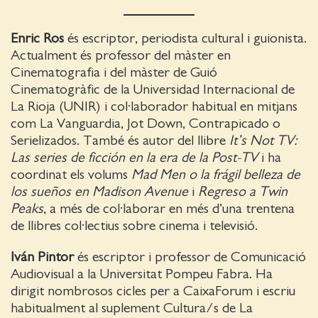
Enric Ros
és escriptor, periodista cultural i guionista.
Actualment és professor del màster en
Cinematografia i del màster de Guió
Cinematogràfic de la Universidad Internacional de
La Rioja (UNIR) i col·laborador habitual en mitjans
com La Vanguardia, Jot Down, Contrapicado o
Serielizados. També és autor del llibre
It’s Not TV:
Las series de ficción en la era de la Post-TV
i ha
coordinat els volums
Mad Men o la frágil belleza de
los sueños en Madison Avenue
i
Regreso a Twin
Peaks
, a més de col·laborar en més d’una trentena
de llibres col·lectius sobre cinema i televisió.
Iván Pintor
és escriptor i professor de Comunicació
Audiovisual a la Universitat Pompeu Fabra. Ha
dirigit nombrosos cicles per a CaixaForum i escriu
habitualment al suplement Cultura/s de La