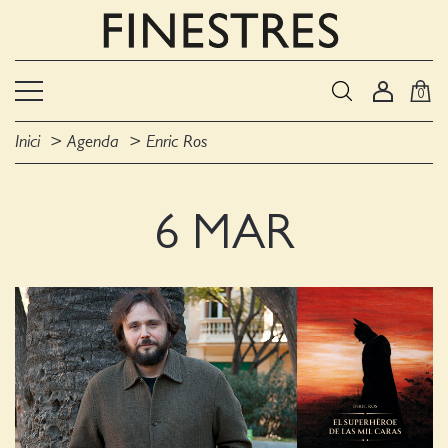
0
Inici
Agenda
Enric Ros
6 MAR