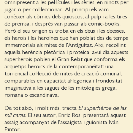
omnipresent a les pel·lícules i les sèries, en ninots per
jugar o per col·leccionar. Al principi els vam
conèixer als còmics dels quioscos, al pulp i a les tires
de premsa, i després van passar als comic-books.
Però el seu origen es troba en els déus i les deesses,
els herois i les heroïnes que han poblat des de temps
immemorials els mites de l’Antiguitat. Així, recollint
aquella herència pletòrica i proteica, avui dia aquests
superherois poblen el Gran Relat que conforma els
arquetips heroics de la contemporaneïtat: una
torrencial col·lecció de mites de creació comunal,
comparables en capacitat al·legòrica i frondositat
imaginativa a les sagues de les mitologies grega,
romana o escandinava.
De tot això, i molt més, tracta
El superhéroe de las
mil caras
. El seu autor, Enric Ros, presentarà aquest
assaig acompanyat de l’assaigista i guionista Iván
Pintor.