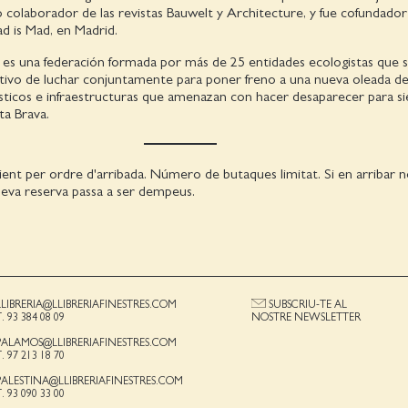
do colaborador de las revistas Bauwelt y Architecture, y fue cofundador
ad is Mad, en Madrid.
es una federación formada por más de 25 entidades ecologistas que 
etivo de luchar conjuntamente para poner freno a una nueva oleada d
sticos e infraestructuras que amenazan con hacer desaparecer para s
ta Brava.
ient per ordre d'arribada. Número de butaques limitat. Si en arribar
a seva reserva passa a ser dempeus.
LLIBRERIA@LLIBRERIAFINESTRES.COM
SUBSCRIU-TE AL
T. 93 384 08 09
NOSTRE NEWSLETTER
PALAMOS@LLIBRERIAFINESTRES.COM
T. 97 213 18 70
PALESTINA@LLIBRERIAFINESTRES.COM
T. 93 090 33 00