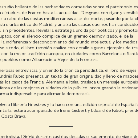
estudio brillante de las barbaridades cometidas sobre el patrimonio e
la dictadura de Franco hasta la actualidad. Desgrana con rigor y sensibil
os a cabo de las costas mediterráneas a las del norte, pasando por la 
astre urbanístico de Madrid, y analiza las causas que nos han conducido
al sin precedentes. Revela la estrategia urdida por políticos y promoto
uptos, con el silencio cómplice de un gremio desmovilizado, el de la
 la indiferencia y desconocimiento del mundo intelectual y los medios
e a todo, el libro también analiza con detalle algunos ejemplos de tra
 con la mejor tradición europea, en ciudades como Barcelona o Santi
 pueblos como Albarracín o Vejer de la Frontera.
osas entrevistas, y uniendo la crónica periodística, el libro de viajes 
Andrés Rubio presenta un texto de gran originalidad y lleno de matices
 los casos de Francia, Alemania e Italia, traslada un mensaje europeís
fensa de las mejores cualidades de lo público, propugnando la ordenac
arma indispensable para afirmar la democracia.
ve a Llibreria Finestres y lo hace con una edición especial de España fe
ntarla, estará acompañado de Irene Gisbert y Eduard de Ribot, presid
 Costa Brava.
periodista. Dirigió durante casi dos décadas el suplemento de viajes de 