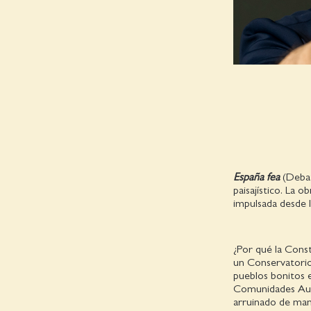
España fea
(Debat
paisajístico. La 
impulsada desde l
¿Por qué la Const
un Conservatorio
pueblos bonitos 
Comunidades Autó
arruinado de mane