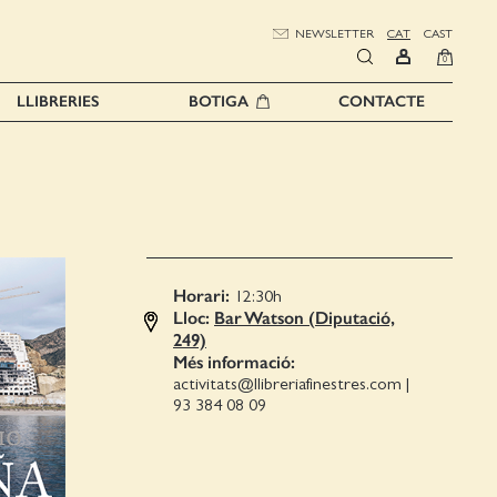
NEWSLETTER
CAT
CAST
0
LLIBRERIES
BOTIGA
CONTACTE
Horari:
12:30
h
Lloc:
Bar Watson (Diputació,
249)
Més informació:
activitats@llibreriafinestres.com
|
93 384 08 09