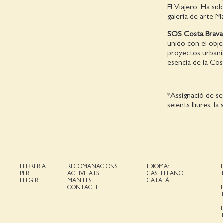
El Viajero. Ha si
galería de arte M
SOS Costa Brava
unido con el obj
proyectos urbaní
esencia de la Cos
*Assignació de se
seients lliures, l
LLIBRERIA
RECOMANACIONS
IDIOMA:
PER
ACTIVITATS
CASTELLANO
LLEGIR
MANIFEST
CATALÀ
CONTACTE