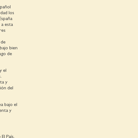
spañol
idad los
«España
 a esta
res
 de
bajo bien
ago de
y el
.
ta y
ión del
a bajo el
enta y
El País,