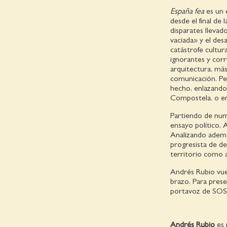
España fea
es un 
desde el final de 
disparates llevad
vaciada» y el des
catástrofe cultur
ignorantes y corr
arquitectura, más
comunicación. Pes
hecho, enlazando
Compostela, o en
Partiendo de numer
ensayo político, 
Analizando además
progresista de de
territorio como 
Andrés Rubio vuel
brazo. Para prese
portavoz de SOS
Andrés Rubio
es 