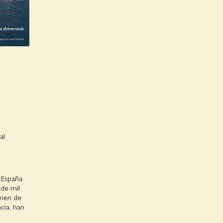
al
 España
 de mil
imen de
cia, han