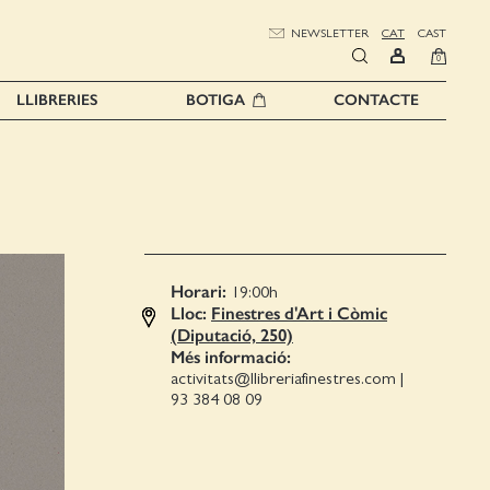
NEWSLETTER
CAT
CAST
0
LLIBRERIES
BOTIGA
CONTACTE
Horari:
19:00
h
Lloc:
Finestres d'Art i Còmic
(Diputació, 250)
Més informació:
activitats@llibreriafinestres.com
|
93 384 08 09