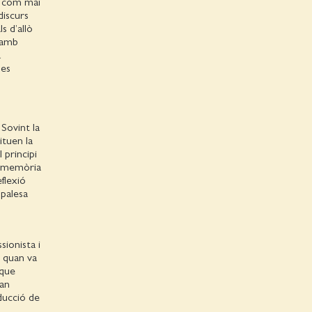
, com mai
discurs
s d’allò
, amb
a
ues
 Sovint la
ituen la
 principi
de memòria
flexió
 palesa
s
sionista i
, quan va
 que
uan
ducció de