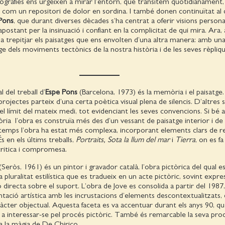
ografies ens urgeixen a mirar l’entorn, que transitem quotidianament
 com un repositori de dolor en sordina. I també donen continuïtat al 
Pons
, que durant diverses dècades s’ha centrat a oferir visions personal
apostant per la insinuació i confiant en la complicitat de qui mira. Ara
 a trepitjar els paisatges que ens envolten d’una altra manera: amb un
ge dels moviments tectònics de la nostra història i de les seves rèpliq
l del treball d’
Espe Pons
(Barcelona, 1973) és la memòria i el paisatge.
rojectes parteix d’una certa poètica visual plena de silencis. D’altres s
 el límit del mateix medi, tot evidenciant les seves convencions. Si bé al
tòria l’obra es construïa més des d’un vessant de paisatge interior i 
temps l’obra ha estat més complexa, incorporant elements clars de re
 És en els últims treballs,
Portraits, Sota la llum del mar
i
Tierra
, on es fa
ritica i compromesa.
(Seròs, 1961) és un pintor i gravador català, l’obra pictòrica del qual e
a pluralitat estilística que es tradueix en un acte pictòric, sovint expres
ó directa sobre el suport. L’obra de Jove es consolida a partir del 1987
entació artística amb les incrustacions d’elements descontextualitzats,
cter objectual. Aquesta faceta es va accentuar durant els anys 90, q
ar a interessar-se pel procés pictòric. També és remarcable la seva pro
a la màgia de De Chirico.