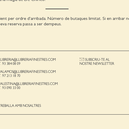
ient per ordre d'arribada. Número de butaques limitat. Si en arribar
a seva reserva passa a ser dempeus.
LLIBRERIA@LLIBRERIAFINESTRES.COM
SUBSCRIU-TE AL
T. 93 384 08 09
NOSTRE NEWSLETTER
PALAMOS@LLIBRERIAFINESTRES.COM
T. 97 213 18 70
PALESTINA@LLIBRERIAFINESTRES.COM
T. 93 090 33 00
TREBALLA AMB NOSALTRES