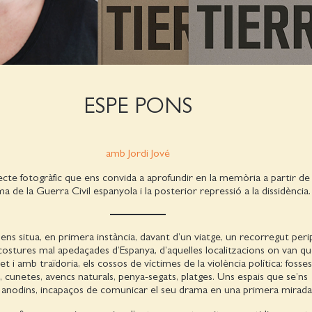
ESPE PONS
amb Jordi Jové
ecte fotogràfic que ens convida a aprofundir en la memòria a partir de 
 de la Guerra Civil espanyola i la posterior repressió a la dissidència.
 ens situa, en primera instància, davant d’un viatge, un recorregut peri
 costures mal apedaçades d’Espanya, d’aquelles localitzacions on van q
et i amb traïdoria, els cossos de víctimes de la violència política: foss
, cunetes, avencs naturals, penya-segats, platges. Uns espais que se’ns
anodins, incapaços de comunicar el seu drama en una primera mirada