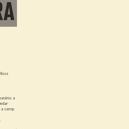
llocs
patètic a
uedar
es a camp
.