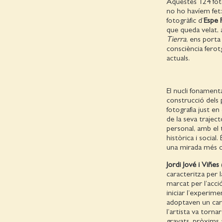
Aquestes 124 fot
no ho havíem fet:
fotogràfic d’
Espe 
que queda velat, 
Tierra
, ens porta
consciència ferot
actuals.
El nucli fonamenta
construcció dels p
fotografia just en
de la seva trajec
personal, amb el 
històrica i social.
una mirada més c
Jordi Jové i Viñes
caracteritza per l
marcat per l’acci
iniciar l’experim
adoptaven un carà
l’artista va torn
gravats, pròxims 