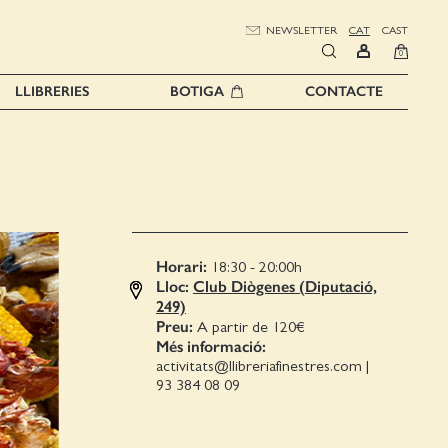
NEWSLETTER
CAT
CAST
0
LLIBRERIES
BOTIGA
CONTACTE
Horari:
18:30 - 20:00
h
Lloc:
Club Diògenes (Diputació,
249)
Preu:
A partir de 120€
Més informació:
activitats@llibreriafinestres.com
|
93 384 08 09