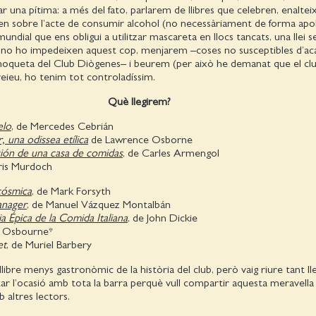
r una pítima: a més del fato, parlarem de llibres que celebren, enaltei
fen sobre l’acte de consumir alcohol (no necessàriament de forma apol
undial que ens obligui a utilitzar mascareta en llocs tancats, una llei 
na no ho impedeixen aquest cop, menjarem –coses no susceptibles d’ac
 moqueta del Club Diògenes– i beurem (per això he demanat que el clu
veieu, ho tenim tot controladíssim.
Què llegirem?
elo
, de Mercedes Cebrián
 una odissea etílica
de Lawrence Osborne
ción de una casa de comidas
, de Carles Armengol
’Iris Murdoch
cósmica
, de Mark Forsyth
anager
, de Manuel Vázquez Montalbán
ia Épica de la Comida Italiana
, de John Dickie
y Osbourne*
et
, de Muriel Barbery
libre menys gastronòmic de la història del club, però vaig riure tant lle
ar l’ocasió amb tota la barra perquè vull compartir aquesta meravella 
 altres lectors.