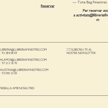
— Tote Bag Finestres.
Reservar
Per reservar
esc
a activitats@llibreriafi
m
LLIBRERIA@LLIBRERIAFINESTRES.COM
SUBSCRIU-TE AL
T. 93 384 08 09
NOSTRE NEWSLETTER
PALAMOS@LLIBRERIAFINESTRES.COM
T. 97 213 18 70
PALESTINA@LLIBRERIAFINESTRES.COM
T. 93 090 33 00
TREBALLA AMB NOSALTRES