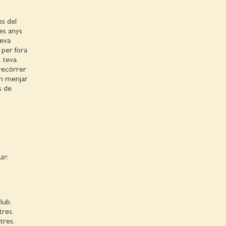
es del
es anys
seva
 per fora
a teva
 recórrer
on menjar
s de
ar
.
lub.
tres.
tres.