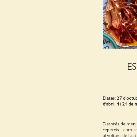
ES
Dates: 27 d'octu
d'abril, 4 i 24 de 
Després de menjar
repeteix –com amb
al voltant de l’ac