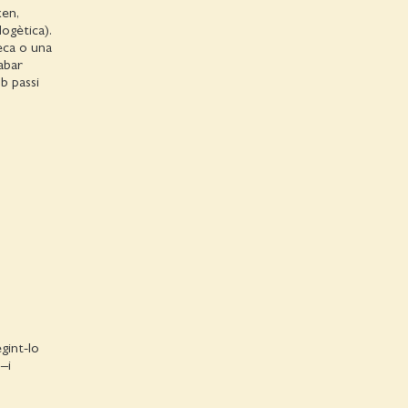
xen,
ogètica).
seca o una
abar
b passi
gint-lo
–i