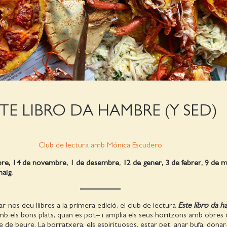
TE LIBRO DA HAMBRE (Y SED)
Club de lectura amb Mónica Escudero
bre, 14 de novembre, 1 de desembre, 12 de gener, 3 de febrer, 9 de m
maig.
-nos deu llibres a la primera edició, el club de lectura
Este libro da 
 els bons plats, quan es pot– i amplia els seus horitzons amb obres 
te de beure. La borratxera, els espirituosos, estar pet, anar bufa, donar-l