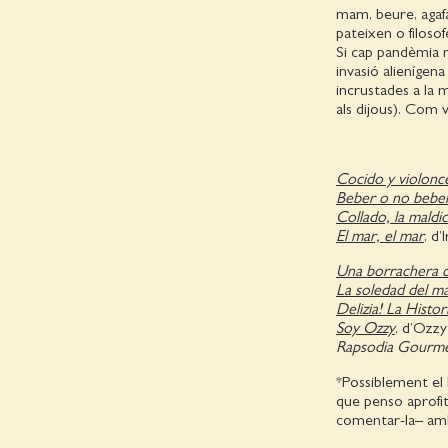
mam, beure, agafa
pateixen o filoso
Si cap pandèmia m
invasió alieníge
incrustades a la
als dijous). Com 
Cocido y violonc
Beber o no beber,
Collado, la maldi
El mar, el mar
, d
Una borrachera
La soledad del m
Delizia! La Histor
Soy Ozzy
, d’Ozz
Rapsodia Gourm
*Possiblement el l
que penso aprofit
comentar-la– amb