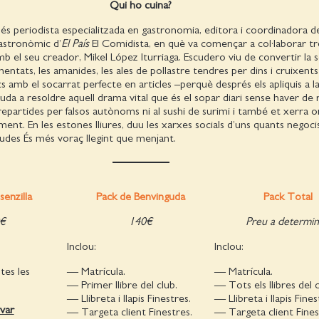
Qui ho cuina?
és periodista especialitzada en gastronomia, editora i coordinadora d
gastronòmic d’
El País
El Comidista, en què va començar a col·laborar tr
 el seu creador, Mikel López Iturriaga. Escudero viu de convertir la 
entats, les amanides, les ales de pollastre tendres per dins i cruixents
cs amb el socarrat perfecte en articles –perquè després els apliquis a l
ajuda a resoldre aquell drama vital que és el sopar diari sense haver de
partides per falsos autònoms ni al sushi de surimi i també et xerra 
ment. En les estones lliures, duu les xarxes socials d’uns quants negoci
udes És més voraç llegint que menjant.
senzilla
Pack de Benvinguda
Pack Total
€
140€
Preu a determin
Inclou:
Inclou:
tes les
— Matrícula.
— Matrícula.
— Primer llibre del club.
— Tots els llibres del c
— Llibreta i llapis Finestres.
— Llibreta i llapis Fines
var
— Targeta client Finestres.
— Targeta client Fines