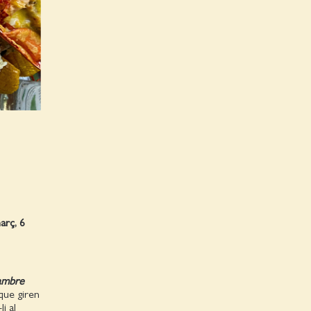
arç, 6
hambre
que giren
i al