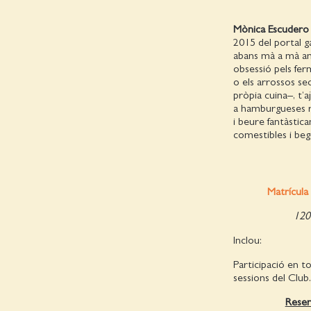
Mònica Escudero
2015 del portal 
abans mà a mà amb
obsessió pels ferm
o els arrossos se
pròpia cuina–, t’
a hamburgueses re
i beure fantàstica
comestibles i beg
Matrícula 
120
Inclou:
Participació en to
sessions del Club.
Reser