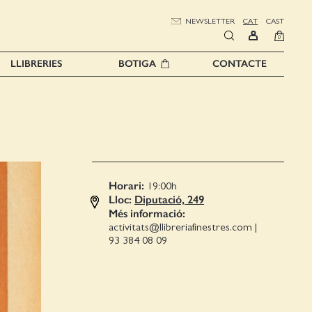
NEWSLETTER
CAT
CAST
0
LLIBRERIES
BOTIGA
CONTACTE
Horari:
19:00
h
Lloc:
Diputació, 249
Més informació:
activitats@llibreriafinestres.com
|
93 384 08 09