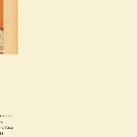
revistes
és
crítica
s i