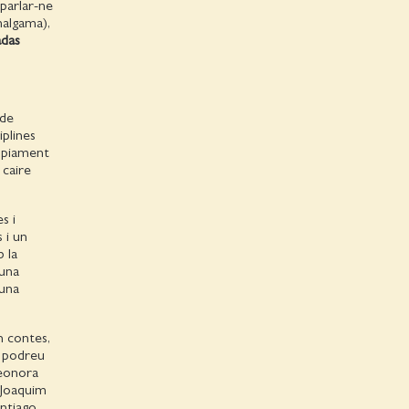
 parlar-ne
algama),
adas
 de
iplines
ròpiament
 caire
s i
 i un
b la
 una
 una
n contes,
i podreu
Leonora
 Joaquim
ntiago