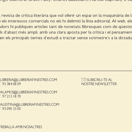
revista de crítica literària que vol oferir un espai on la maquinària de l
i els interessos comercials no els hi delimiti la línia editorial. Al web, el
oradors hi publiquen articles tant de novetats llibresques com de qüesti
rals d’abast més ampli, amb una clara aposta per la crítica i el pensamen
en els principals temes d’estudi a tractar sense sotmetre’s a la dictad
LLIBRERIA@LLIBRERIAFINESTRES.COM
SUBSCRIU-TE AL
T. 93 384 08 09
NOSTRE NEWSLETTER
PALAMOS@LLIBRERIAFINESTRES.COM
T. 97 213 18 70
PALESTINA@LLIBRERIAFINESTRES.COM
T. 93 090 33 00
TREBALLA AMB NOSALTRES