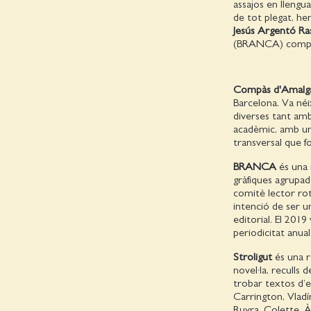
assajos en llengua
de tot plegat, he
Jesús Argentó Ra
(BRANCA) comparti
Compàs d'Amal
Barcelona. Va néix
diverses tant amb
acadèmic, amb un
transversal que f
BRANCA
és una 
gràfiques agrupa
comitè lector rot
intenció de ser un
editorial. El 2019
periodicitat anual
Stroligut
és una r
novel·la, reculls
trobar textos d’
Carrington, Vlad
Ruyra, Colette, 