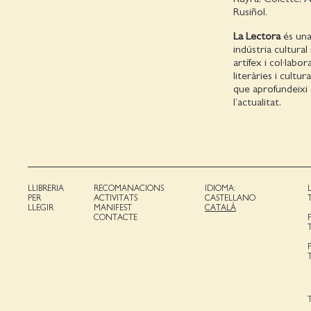
Rusiñol.
La Lectora
és una 
indústria cultural 
artífex i col·lab
literàries i cultu
que aprofundeixi 
l’actualitat.
LLIBRERIA
RECOMANACIONS
IDIOMA:
PER
ACTIVITATS
CASTELLANO
LLEGIR
MANIFEST
CATALÀ
CONTACTE