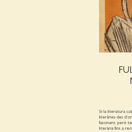
FU
Si la literatura 
literàries des d’
fascinant, però t
literària fins a r