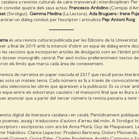
 catalana a revistes culturals de caire transversal i interdisciplinari. Per
m convidat quatre dels seus actius:
Francesco Ardolino
(Compàs d’Am
set
(Stroligut),
Gemma Medina
(La Lectora),
Ada Bruguera
i
Irene Puj
ran un diàleg conduït per l'escriptor i articulista
Pep Antoni Roig
.
gama
és una revista cultural publicada per les Edicions de la Universitat
er a final de 2019 amb la intenció d'obrir un espai de diàleg entre disc
 les seccions que incorporen articles de divulgació com en l'àmbit p
 dossier monogràfic central. Per això inclou preferentment textos de
orcin els límits que marca cada àrea de coneixement.
revista de narrativa en paper nascuda el 2017 que recull peces literàrie
des sota un mateix tema. Cada número es fa a través de convocatòries
atiu selecciona les obres que apareixen a la publicació. Es va crear am
 espai entre els esborranys casolans i el manuscrit final que es lliura a
 van anunciar que a partir del tercer número la revista passaria a tenir
.
evista digital de literatura catalana i en català. Periòdicament publique
 de poemes, assaig i traduccions d’autors d’arreu del món. A Stroligut h
escriptors i escriptores com ara bé Anna Murià, Guy de Maupassant, 
ímir Nabókov, Clarice Lispector, Prudenci Bertrana, Dolors Monserdà,
Àngel Guimerà, Grace Paley, Charles Baudelaire, Aurèlia Capmany o Sa