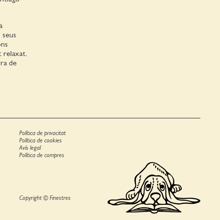
a
s seus
ons
t relaxat,
ura de
Política de privacitat
Política de cookies
Avís legal
Política de compres
Copyright © Finestres