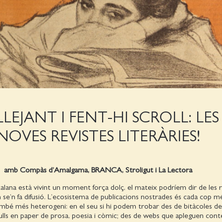
LLEJANT I FENT-HI SCROLL: LES
NOVES REVISTES LITERÀRIES!
amb Compàs d’Amalgama, BRANCA, Stroligut i La Lectora
catalana està vivint un moment força dolç, el mateix podríem dir de les 
on se’n fa difusió. L’ecosistema de publicacions nostrades és cada cop m
ambé més heterogeni: en el seu si hi podem trobar des de bitàcoles de 
eculls en paper de prosa, poesia i còmic; des de webs que apleguen conte