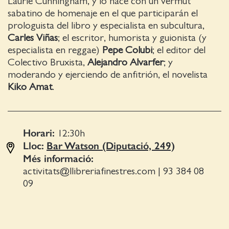
Laurie Cunningham, y lo hace con un vermut
sabatino de homenaje en el que participarán el
prologuista del libro y especialista en subcultura,
Carles Viñas
; el escritor, humorista y guionista (y
especialista en reggae)
Pepe Colubi
; el editor del
Colectivo Bruxista,
Alejandro Alvarfer
; y
moderando y ejerciendo de anfitrión, el novelista
Kiko Amat
.
Horari:
12:30
h
Lloc:
Bar Watson (Diputació, 249)
Més informació:
activitats@llibreriafinestres.com
|
93 384 08
09