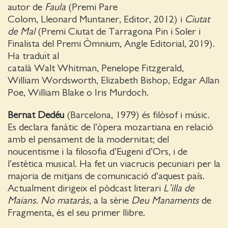
autor de
Faula
(Premi Pare
Colom, Lleonard Muntaner, Editor, 2012) i
Ciutat
de Mal
(Premi Ciutat de Tarragona Pin i Soler i
Finalista del Premi Òmnium, Angle Editorial, 2019).
Ha traduït al
català Walt Whitman, Penelope Fitzgerald,
William Wordsworth, Elizabeth Bishop, Edgar Allan
Poe, William Blake o Iris Murdoch.
Bernat Dedéu
(Barcelona, 1979) és filòsof i músic.
Es declara fanàtic de l’òpera mozartiana en relació
amb el pensament de la modernitat; del
noucentisme i la filosofia d’Eugeni d’Ors, i de
l’estètica musical. Ha fet un viacrucis pecuniari per la
majoria de mitjans de comunicació d’aquest país.
Actualment dirigeix el pòdcast literari
L’illa de
Maians
.
No mataràs
, a la sèrie
Deu Manaments
de
Fragmenta, és el seu primer llibre.