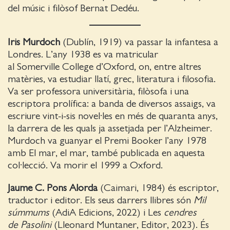
del músic i filòsof Bernat Dedéu.
Iris Murdoch
(Dublín, 1919) va passar la infantesa a
Londres. L’any 1938 es va matricular
al Somerville College d’Oxford, on, entre altres
matèries, va estudiar llatí, grec, literatura i filosofia.
Va ser professora universitària, filòsofa i una
escriptora prolífica: a banda de diversos assaigs, va
escriure vint-i-sis novel·les en més de quaranta anys,
la darrera de les quals ja assetjada per l’Alzheimer.
Murdoch va guanyar el Premi Booker l’any 1978
amb El mar, el mar, també publicada en aquesta
col·lecció. Va morir el 1999 a Oxford.
Jaume C. Pons Alorda
(Caimari, 1984) és escriptor,
traductor i editor. Els seus darrers llibres són
Mil
súmmums
(AdiA Edicions, 2022) i Les
cendres
de Pasolini
(Lleonard Muntaner, Editor, 2023). És