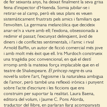
de fer seixanta anys, ha deixat finalment la seva grisa
feina d’inspector d’Hisenda. Somia jubilar-se i
retirar-se al camp, però els seus plans es veuen
sistemàticament frustrats pels amics i familiars que
l’envolten. La germana melancòlica que decideix
anar-se’n a viure amb ell; l’exdona, obsessionada a
redimir el passat; l’excunyat delinqüent, àvid de
diners i de conflictes sentimentals, i l’amic i rival
Arnold Baffin, un autor de ficció comercial més jove
i amb molt més èxit que ell. Iris Murdoch construeix
una tragèdia poc convencional, en què el destí
irromp amb la mateixa força implacable que en el
teatre de Shakespeare.
El príncep negre
és una
novel·la sobre l’art, l’egoisme i la naturalesa ambigua
de l’amor, però també una reflexió irònica i punyent
sobre l’acte d’escriure i les ficcions que ens
construïm per suportar la realitat. Laura Baena,
editora del volum, i Jaume C. Pons Alorda,
traductor del llibre, en parlaran llarg acompanyats