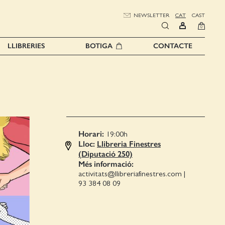
NEWSLETTER
CAT
CAST
0
LLIBRERIES
BOTIGA
CONTACTE
Horari:
19:00
h
Lloc:
Llibreria Finestres
(Diputació 250)
Més informació:
activitats@llibreriafinestres.com
|
93 384 08 09