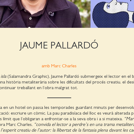
JAUME PALLARDÓ
amb Marc Charles
isla
(Salamandra Graphic), Jaume Pallardó submergeix el lector en el b
 una història metaliterària sobre les dificultats del procés creatiu, el desi
ontinuar treballant en l’obra malgrat tot.
la en un hotel on passa les temporades guardant minuts per desenvolu
cació: escriure un còmic. La pau paradisíaca del lloc es veurà alterada 
s límit que l’obligaran a enfrontar-se a la seva obra i a si mateixa.
“Mart
’obra Marc Charles,
“convida el lector a perdre’s en una trama metaliterà
 a l’esperit creatiu de l’autor: la llibertat de la fantasia plena davant les 