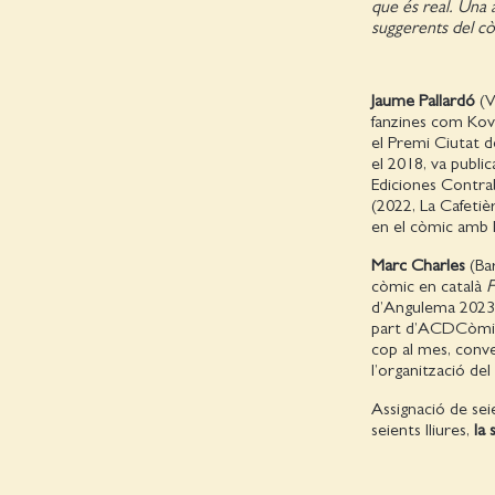
que és real. Una 
suggerents del c
Jaume Pallardó
(V
fanzines com Kova
el Premi Ciutat d
el 2018, va public
Ediciones Contra
(2022, La Cafetiè
en el còmic amb l
Marc Charles
(Bar
còmic en català
F
d’Angulema 2023. 
part d’ACDCòmic.
cop al mes, conv
l’organització del 
Assignació de sei
seients lliures,
la