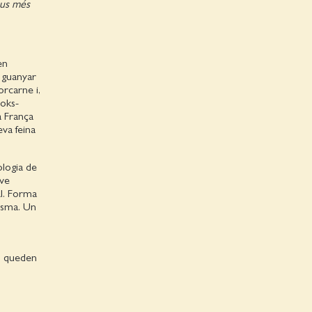
eus més
en
 guanyar
orcarne i,
oks-
a França
eva feina
ologia de
ive
al. Forma
esma. Un
o queden