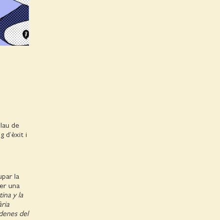
lau de
g d’èxit i
par la
per una
ina y la
ria
cadenes del