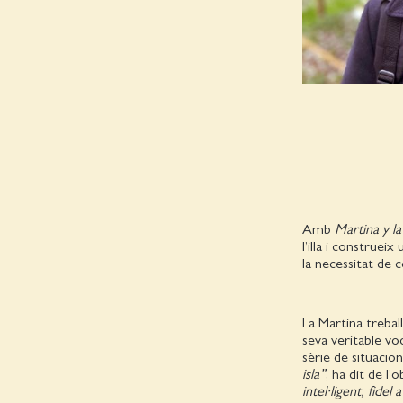
Amb
Martina y la 
l’illa i construeix
la necessitat de c
La Martina trebal
seva veritable vo
sèrie de situacion
isla”
, ha dit de l
intel·ligent, fidel