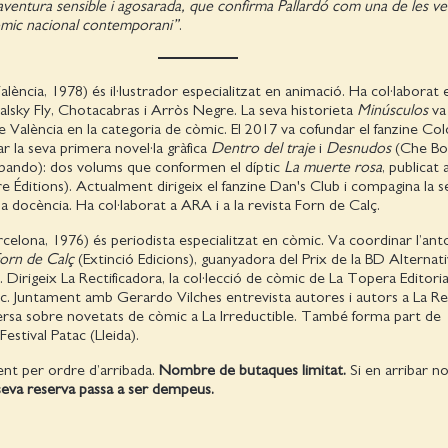
aventura sensible i agosarada, que confirma Pallardó com una de les v
òmic nacional contemporani”
.
alència, 1978) és il·lustrador especialitzat en animació. Ha col·laborat 
lsky Fly, Chotacabras i Arròs Negre. La seva historieta
Minúsculos
va
e València en la categoria de còmic. El 2017 va cofundar el fanzine Col
ar la seva primera novel·la gràfica
Dentro del traje
i
Desnudos
(Che Bo
bando): dos volums que conformen el díptic
La muerte rosa
, publicat 
re Éditions). Actualment dirigeix el fanzine Dan's Club i compagina la s
a docència. Ha col·laborat a ARA i a la revista Forn de Calç.
celona, 1976) és periodista especialitzat en còmic. Va coordinar l’ant
orn de Calç
(Extinció Edicions), guanyadora del Prix de la BD Alternat
Dirigeix La Rectificadora, la col·lecció de còmic de La Topera Editori
 Juntament amb Gerardo Vilches entrevista autores i autors a La R
ersa sobre novetats de còmic a La Irreductible. També forma part de
Festival Patac (Lleida).
ent per ordre d’arribada.
Nombre de butaques limitat.
Si en arribar n
 seva reserva passa a ser dempeus.