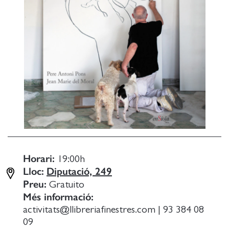
Horari:
19:00
h
Lloc:
Diputació, 249
Preu:
Gratuito
Més informació:
activitats@llibreriafinestres.com
|
93 384 08
09