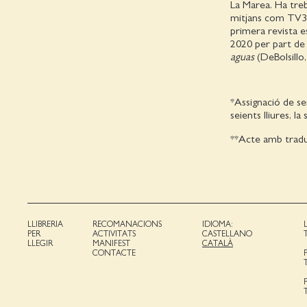
La Marea. Ha treba
mitjans com TV3, 
primera revista e
2020 per part de 
aguas
(DeBolsillo
*Assignació de se
seients lliures, l
**Acte amb traducc
LLIBRERIA
RECOMANACIONS
IDIOMA:
PER
ACTIVITATS
CASTELLANO
LLEGIR
MANIFEST
CATALÀ
CONTACTE