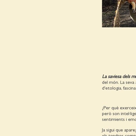
La saviesa dels m
del món. La seva
d'etologia, fasci
¿Per què exerceix
però son intel·li
sentimients i emo
Ja sigui que apar
els tendres comp