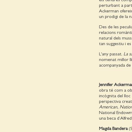
perturbant a part
Ackerman ofereix 
un prodigi de la 
Des de les peculia
relacions romànti
natural dels muss
tan suggestiu i e
L'any passat,
La s
nomenat millor ll
acompanyada de l
Jennifer Ackerma
obra té com a obje
incògnita del llo
perspectiva creat
American, Natio
National Endowmen
una beca d’Alfred
Magda Bandera
(S