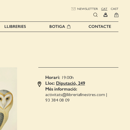
NEWSLETTER
CAT
CAST
0
LLIBRERIES
BOTIGA
CONTACTE
Horari:
19:00
h
Lloc:
Diputació, 249
Més informació:
activitats@llibreriafinestres.com
|
93 384 08 09