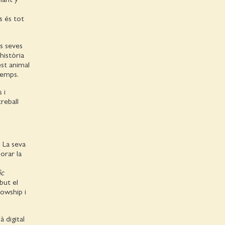
s és tot
es seves
 història
est animal
 temps.
 i
reball
. La seva
orar la
ic
but el
owship i
 digital