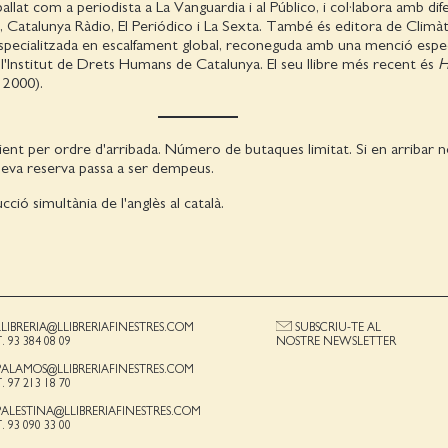
llat com a periodista a La Vanguardia i al Público, i col·labora amb dif
Catalunya Ràdio, El Periódico i La Sexta. També és editora de Climàti
specialitzada en escalfament global, reconeguda amb una menció espec
l'Institut de Drets Humans de Catalunya. El seu llibre més recent és
H
, 2000).
ient per ordre d'arribada. Número de butaques limitat. Si en arribar
a seva reserva passa a ser dempeus.
ió simultània de l'anglès al català.
LLIBRERIA@LLIBRERIAFINESTRES.COM
SUBSCRIU-TE AL
T. 93 384 08 09
NOSTRE NEWSLETTER
PALAMOS@LLIBRERIAFINESTRES.COM
T. 97 213 18 70
PALESTINA@LLIBRERIAFINESTRES.COM
T. 93 090 33 00