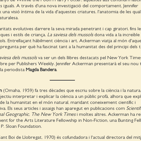
s iguals. A través d'una nova investigació del comportament, Jennifer
una visió íntima de la vida d'aquestes criatures, l'anatomia de les qual
naturalesa.
ritats evolutives darrere la seva mirada penetrant i cap giratori, fins l
ques i estils de criança,
La saviesa dels mussols
dona vida a la increïble
ols. Entrellaçant hàbilment ciència i art, Ackerman viatja al món d'aqu
s pregunta per què ha fascinat tant a la humanitat des del principi dels
aviesa dels mussols
va ser un dels llibres destacats pel New York Times
ibre per Publishers Weekly. Jennifer Ackerman presentarà el seu nou t
a periodista
Magda Bandera
.
n
(Omaha, 1959) fa tres dècades que escriu sobre la ciència i la natura
ctiu interpretar i explicar la ciència a un públic profà, alhora que expl
c de la humanitat en el món natural, maridant coneixement científic i
iva. Els seus articles i assaigs han aparegut en publicacions com
Scientif
nal Geographic
,
The New York Times
i moltes altres. Ackerman ha re
t for the Arts Literature Fellowship in Non-Fiction, una Bunting Fell
 P. Sloan Foundation.
ant Boi de Llobregat, 1970) és cofundadora i l'actual directora del mitjà