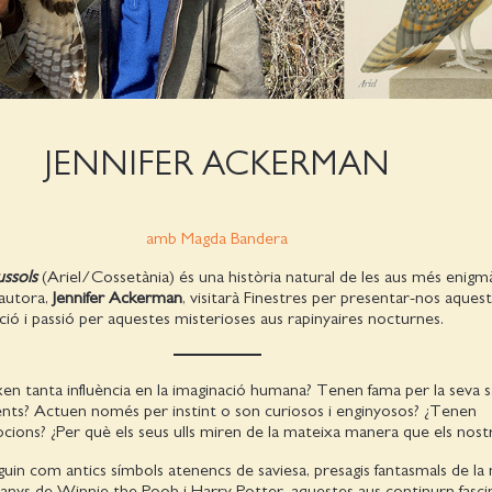
JENNIFER ACKERMAN
amb Magda Bandera
ussols
(Ariel/Cossetània) és una història natural de les aus més enigm
 autora,
Jennifer Ackerman
, visitarà Finestres per presentar-nos aquest
nació i passió per aquestes misterioses aus rapinyaires nocturnes.
en tanta influència en la imaginació humana? Tenen fama per la seva s
gents? Actuen només per instint o son curiosos i enginyosos? ¿Tenen
cions? ¿Per què els seus ulls miren de la mateixa manera que els nost
eguin com antics símbols atenencs de saviesa, presagis fantasmals de la
anys de Winnie the Pooh i Harry Potter, aquestes aus continurn fasci