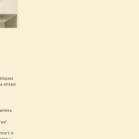
àtiques
a síntesi
aviesa,
res?
 mort o
nant y