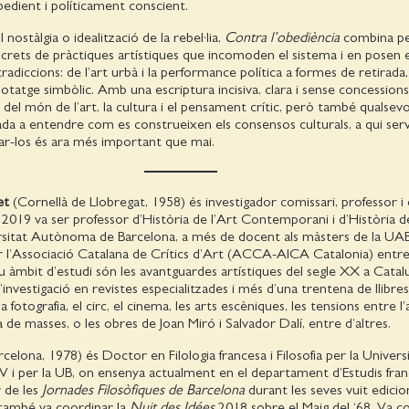
bedient i políticament conscient.
 nostàlgia o idealització de la rebel·lia,
Contra l’obediència
combina p
ncrets de pràctiques artístiques que incomoden el sistema i en posen 
radiccions: de l’art urbà i la performance política a formes de retirada,
botatge simbòlic. Amb una escriptura incisiva, clara i sense concessions, 
s del món de l’art, la cultura i el pensament crític, però també qualsevo
da a entendre com es construeixen els consensos culturals, a qui serv
ar-los és ara més important que mai.
et
(Cornellà de Llobregat, 1958) és investigador comissari, professor i c
l 2019 va ser professor d’Història de l’Art Contemporani i d’Història d
rsitat Autònoma de Barcelona, a més de docent als màsters de la UAB
ir l’Associació Catalana de Crítics d’Art (ACCA-AICA Catalonia) entre
eu àmbit d’estudi són les avantguardes artístiques del segle XX a Catal
d’investigació en revistes especialitzades i més d’una trentena de llibre
fotografia, el circ, el cinema, les arts escèniques, les tensions entre l’
ra de masses, o les obres de Joan Miró i Salvador Dalí, entre d’altres.
celona, 1978) és Doctor en Filologia francesa i Filosofia per la Univers
IV i per la UB, on ensenya actu­alment en el departament d’Estudis fra
r de les
Jornades Filosòfiques de Barcelona
durant les seves vuit edici
s també va coordinar la
Nuit des Idées
2018 sobre el Maig del ‘68. Va co-