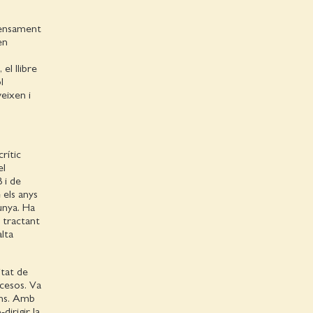
ensament
en
el llibre
l
eixen i
rític
el
 i de
 els anys
unya. Ha
s tractant
alta
itat de
ncesos. Va
ons. Amb
dirigir la