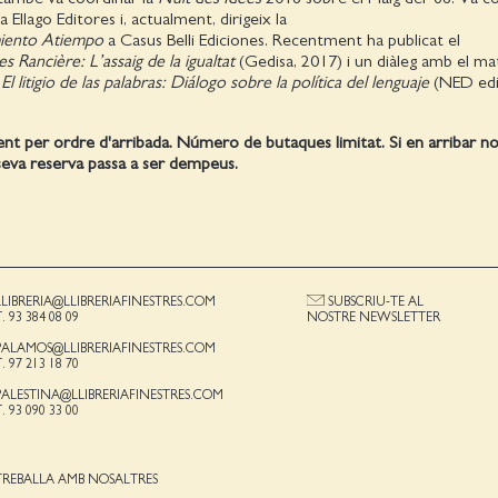
a Ellago Editores i, actualment, dirigeix la
iento Atiempo
a Casus Belli Ediciones. Recentment ha publicat el
es Rancière: L’assaig de la igualtat
(Gedisa, 2017) i un diàleg amb el ma
t
El litigio de las palabras: Diálogo sobre la política del lenguaje
(NED edi
ent per ordre d'arribada. Número de butaques limitat. Si en arribar 
a seva reserva passa a ser dempeus.
LLIBRERIA@LLIBRERIAFINESTRES.COM
SUBSCRIU-TE AL
T. 93 384 08 09
NOSTRE NEWSLETTER
PALAMOS@LLIBRERIAFINESTRES.COM
T. 97 213 18 70
PALESTINA@LLIBRERIAFINESTRES.COM
T. 93 090 33 00
TREBALLA AMB NOSALTRES