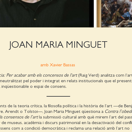
JOAN MARIA MINGUET
amb Xavier Bassas
ia: Per acabar amb els concensos de l'art
(Raig Verd) analitza com l’ar
eutralitzat pel poder i integrat en relats institucionals que el prese
a inqüestionable o espai de consens.
ts de la teoria crítica, la filosofia política i la història de l’art —de Ben
e, Arendt o Tolstoi—, Joan Maria Minguet qüestiona a
Contra l’obedi
s consensos de l’art
la submissió cultural amb què mirem l’art del pass
 de museus, acadèmia i discurs patrimonial en la desactivació del confli
 dissens com a condició democràtica i reclama una relació amb l’art no