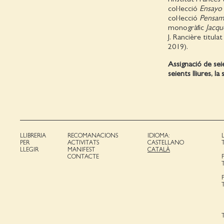
col·lecció
Ensayo
col·lecció
Pensam
monogràfic
Jacqu
J. Rancière titula
2019).
Assignació de sei
seients lliures, l
LLIBRERIA
RECOMANACIONS
IDIOMA:
PER
ACTIVITATS
CASTELLANO
LLEGIR
MANIFEST
CATALÀ
CONTACTE