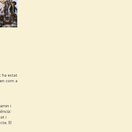
t ha estat
nten com a
jamin i
ència:
at i
cte. El