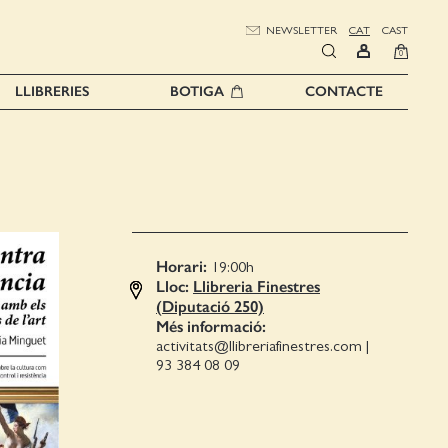
NEWSLETTER
CAT
CAST
0
LLIBRERIES
BOTIGA
CONTACTE
Horari:
19:00
h
Lloc:
Llibreria Finestres
(Diputació 250)
Més informació:
activitats@llibreriafinestres.com
|
93 384 08 09