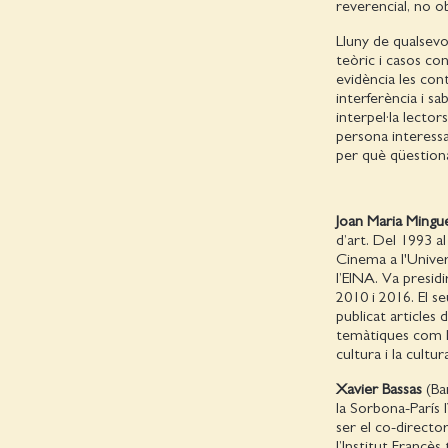
reverencial, no o
Lluny de qualsevol
teòric i casos co
evidència les cont
interferència i sa
interpel·la lector
persona interessa
per què qüestion
Joan Maria Mingu
d’art. Del 1993 a
Cinema a l'Unive
l’EINA. Va presid
2010 i 2016. El s
publicat articles 
temàtiques com la 
cultura i la cultu
Xavier Bassas
(Bar
la Sorbona-París 
ser el co-directo
l’Institut Francè