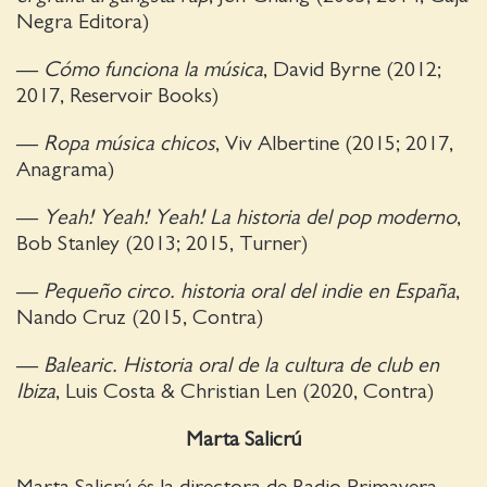
Negra Editora)
—
Cómo funciona la música
, David Byrne (2012;
2017, Reservoir Books)
—
Ropa música chicos
, Viv Albertine (2015; 2017,
Anagrama)
—
Yeah! Yeah! Yeah! La historia del pop moderno
,
Bob Stanley (2013; 2015, Turner)
—
Pequeño circo. historia oral del indie en España
,
Nando Cruz (2015, Contra)
—
Balearic. Historia oral de la cultura de club en
Ibiza
, Luis Costa & Christian Len (2020, Contra)
Marta Salicrú
Marta Salicrú és la directora de Radio Primavera