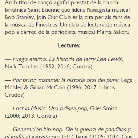
Amb títol de cançó agafat prestat de la banda
britànica Saint Etienne que lidera l'assagista musical
Bob Stanley, Join Our Club és la cita per als fans de
la música de Finestres. Un club de lectura de música
pop a càrrec de la periodista musical Marta Salicrú.
Lectures:
—
Fuego eterno. La historia de Jerry Lee Lewis
,
Nick Tosches (1982; 2016, Contra)
—
Por favor, mátame: la historia oral del punk
, Legs
McNeil & Gillian McCain (1996; 2017, Libros
Crudos)
—
Lost in Music. Una odisea pop,
Giles Smith
(2000; 2013, Contra)
—
Generación hip-hop. De la guerra de pandillas y
el grafiti al gangsta rap
, Jeff Chang (2005; 2014, Caja