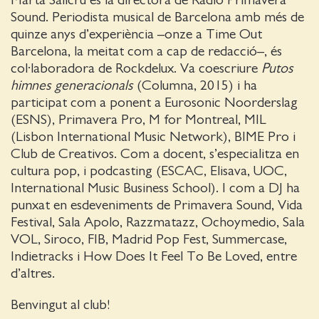
Sound. Periodista musical de Barcelona amb més de
quinze anys d’experiència –onze a Time Out
Barcelona, la meitat com a cap de redacció–, és
col·laboradora de Rockdelux. Va coescriure
Putos
himnes generacionals
(Columna, 2015) i ha
participat com a ponent a Eurosonic Noorderslag
(ESNS), Primavera Pro, M for Montreal, MIL
(Lisbon International Music Network), BIME Pro i
Club de Creativos. Com a docent, s’especialitza en
cultura pop, i podcasting (ESCAC, Elisava, UOC,
International Music Business School). I com a DJ ha
punxat en esdeveniments de Primavera Sound, Vida
Festival, Sala Apolo, Razzmatazz, Ochoymedio, Sala
VOL, Siroco, FIB, Madrid Pop Fest, Summercase,
Indietracks i How Does It Feel To Be Loved, entre
d’altres.
Benvingut al club!