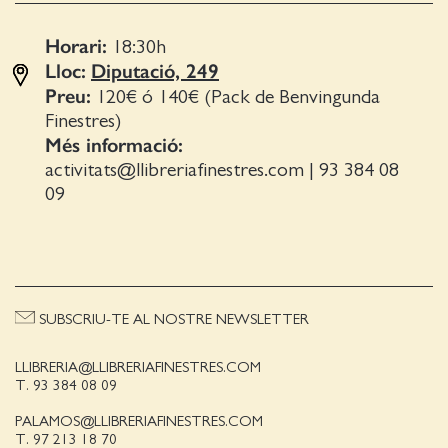
Horari:
18:30
h
Lloc:
Diputació, 249
Preu:
120€ ó 140€ (Pack de Benvingunda
Finestres)
Més informació:
activitats@llibreriafinestres.com
|
93 384 08
09
SUBSCRIU-TE AL NOSTRE NEWSLETTER
LLIBRERIA@LLIBRERIAFINESTRES.COM
T. 93 384 08 09
PALAMOS@LLIBRERIAFINESTRES.COM
T. 97 213 18 70