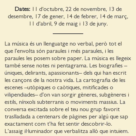
Dates:
11 d'octubre, 22 de novembre, 13 de
desembre, 17 de gener, 14 de febrer, 14 de març,
11 d'abril, 9 de maig i 13 de juny.
La música és un llenguatge no verbal, però tot el
que l’envolta són paraules i més paraules, i les
paraules les posem sobre paper. La música es llegeix
també sense notes ni pentagrama. Les biografies –
úniques, delirants, apassionants– dels qui han escrit
les cançons de la nostra vida. La cartografia de les
escenes –utòpiques o caòtiques, mitificades o
vilipendiades– d’on van sorgir gèneres, subgèneres i
estils, nínxols subterranis o moviments massius. La
conversa excitada sobre el teu nou grup favorit
traslladada a centenars de pàgines per algú que sap
exactament com t’ha fet sentir descobrir-lo.
L’assaig il·luminador que verbalitza allò que intuïem.