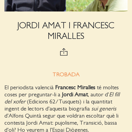
JORDI AMAT I FRANCESC
MIRALLES
TROBADA
El periodista valencià
Francesc Miralles
té moltes
coses per preguntar-li a
Jordi Amat
, autor d’
El fill
del xofer
(Edicions 62/Tusquets) i la quantitat
ingent de lectors d’aquesta biografia
sui generis
d’Alfons Quintà segur que voldran escoltar què li
contesta Jordi Amat: pujolisme, Transició, bassa
d’oli? Ho veurem a l’Espai Diògenes.