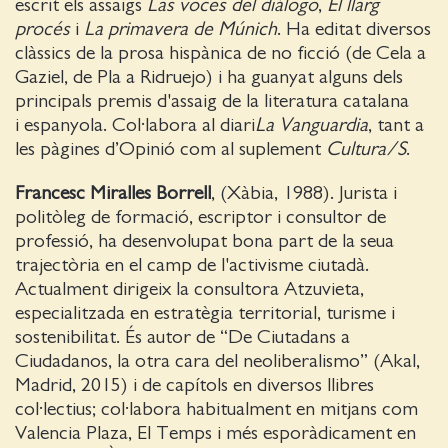
escrit els assaigs
Las voces del diálogo
,
El llarg
procés
i
La primavera de Múnich
. Ha editat diversos
clàssics de la prosa hispànica de no ficció (de Cela a
Gaziel, de Pla a Ridruejo) i ha guanyat alguns dels
principals premis d'assaig de la literatura catalana
i espanyola. Col·labora al diari
La Vanguardia
, tant a
les pàgines d’Opinió com al suplement
Cultura/S
.
Francesc Miralles Borrell
, (Xàbia, 1988). Jurista i
politòleg de formació, escriptor i consultor de
professió, ha desenvolupat bona part de la seua
trajectòria en el camp de l'activisme ciutadà.
Actualment dirigeix la consultora Atzuvieta,
especialitzada en estratègia territorial, turisme i
sostenibilitat. És autor de “De Ciutadans a
Ciudadanos, la otra cara del neoliberalismo” (Akal,
Madrid, 2015) i de capítols en diversos llibres
col·lectius; col·labora habitualment en mitjans com
Valencia Plaza, El Temps i més esporàdicament en