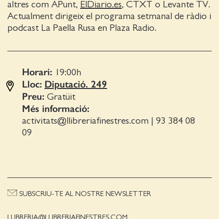
altres com ÀPunt,
ElDiario.es
, CTXT o Levante TV.
Actualment dirigeix el programa setmanal de ràdio i
podcast La Paella Rusa en Plaza Radio.
Horari:
19:00
h
Lloc:
Diputació. 249
Preu:
Gratüit
Més informació:
activitats@llibreriafinestres.com
|
93 384 08
09
SUBSCRIU-TE AL NOSTRE NEWSLETTER
LLIBRERIA@LLIBRERIAFINESTRES.COM