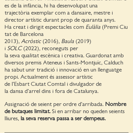
es de la infància, hi ha desenvolupat una
trajectòria exemplar com a dansaire, mestre i
director artístic durant prop de quaranta anys.
Ha creat i dirigit espectacles com
Eulàlia
(Premi Ciu
tat de Barcelona
2013),
Acròstic
(2016),
Baula
(2019)
i
SOLC
(2022), reconeguts per
la seva qualitat escènica i creativa. Guardonat amb
diversos premis Ateneus i Sants-Montjuïc, Calduch
ha sabut unir tradició i innovació en un llenguatge
propi. Actualment és assessor artístic
de l’Esbart Ciutat Comtal i divulgador de
la dansa d’arrel dins i fora de Catalunya.
Assignació de seient per ordre d’arribada.
Nombre
de butaques limitat.
Si en arribar no queden seients
lliures,
la seva reserva passa a ser dempeus.