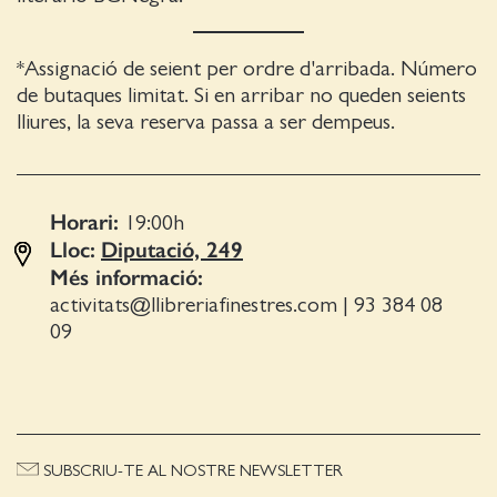
*Assignació de seient per ordre d'arribada. Número
de butaques limitat. Si en arribar no queden seients
lliures, la seva reserva passa a ser dempeus.
Horari:
19:00
h
Lloc:
Diputació, 249
Més informació:
activitats@llibreriafinestres.com
|
93 384 08
09
SUBSCRIU-TE AL NOSTRE NEWSLETTER