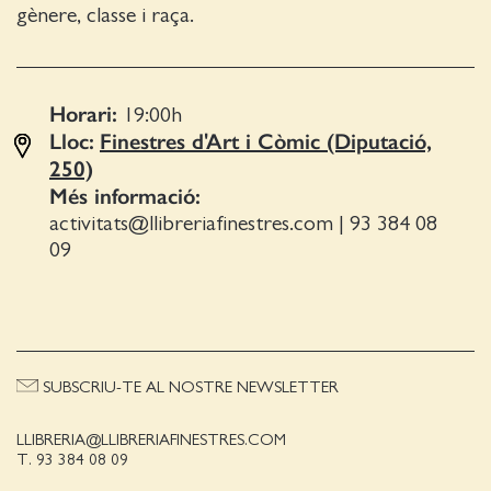
gènere, classe i raça.
Horari:
19:00
h
Lloc:
Finestres d'Art i Còmic (Diputació,
250)
Més informació:
activitats@llibreriafinestres.com
|
93 384 08
09
SUBSCRIU-TE AL NOSTRE NEWSLETTER
LLIBRERIA@LLIBRERIAFINESTRES.COM
T. 93 384 08 09