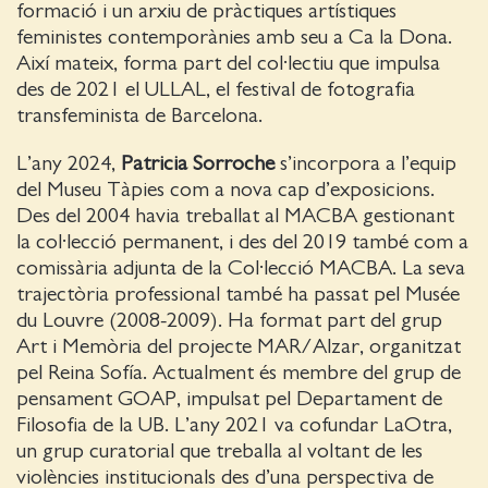
formació i un arxiu de pràctiques artístiques
feministes contemporànies amb seu a Ca la Dona.
Així mateix, forma part del col·lectiu que impulsa
des de 2021 el ULLAL, el festival de fotografia
transfeminista de Barcelona.
L’any 2024,
Patricia Sorroche
s’incorpora a l’equip
del Museu Tàpies com a nova cap d’exposicions.
Des del 2004 havia treballat al MACBA gestionant
la col·lecció permanent, i des del 2019 també com a
comissària adjunta de la Col·lecció MACBA. La seva
trajectòria professional també ha passat pel Musée
du Louvre (2008-2009). Ha format part del grup
Art i Memòria del projecte MAR/Alzar, organitzat
pel Reina Sofía. Actualment és membre del grup de
pensament GOAP, impulsat pel Departament de
Filosofia de la UB. L’any 2021 va cofundar LaOtra,
un grup curatorial que treballa al voltant de les
violències institucionals des d’una perspectiva de