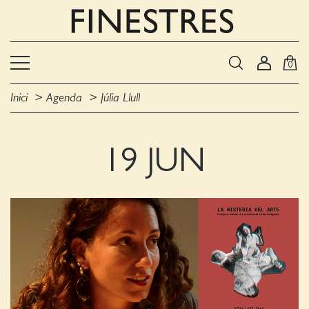
0
Inici
Agenda
Júlia Llull
19 JUN