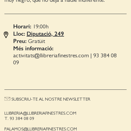
muy negro, que no deja a nadie indiferente.
Horari:
19:00
h
Lloc:
Diputació, 249
Preu:
Gratüit
Més informació:
activitats@llibreriafinestres.com
|
93 384 08
09
SUBSCRIU-TE AL NOSTRE NEWSLETTER
LLIBRERIA@LLIBRERIAFINESTRES.COM
T. 93 384 08 09
PALAMOS@LLIBRERIAFINESTRES.COM