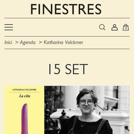
0
Inici
Agenda
Katharina Volckmer
15 SET