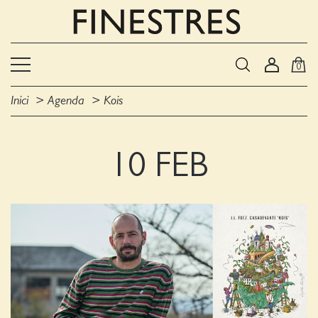
0
Inici
Agenda
Kois
10 FEB