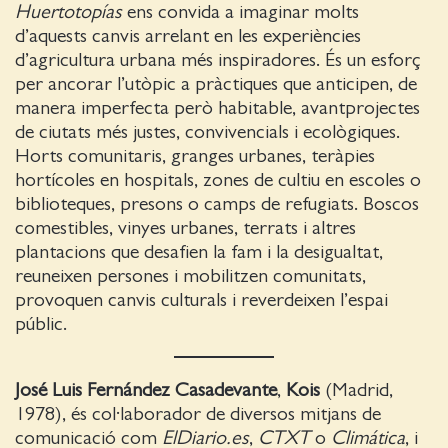
Huertotopías
ens convida a imaginar molts
d’aquests canvis arrelant en les experiències
d’agricultura urbana més inspiradores. És un esforç
per ancorar l’utòpic a pràctiques que anticipen, de
manera imperfecta però habitable, avantprojectes
de ciutats més justes, convivencials i ecològiques.
Horts comunitaris, granges urbanes, teràpies
hortícoles en hospitals, zones de cultiu en escoles o
biblioteques, presons o camps de refugiats. Boscos
comestibles, vinyes urbanes, terrats i altres
plantacions que desafien la fam i la desigualtat,
reuneixen persones i mobilitzen comunitats,
provoquen canvis culturals i reverdeixen l’espai
públic.
José Luis Fernández Casadevante
,
Kois
(Madrid,
1978), és col·laborador de diversos mitjans de
comunicació com
ElDiario.es
,
CTXT
o
Climática
, i