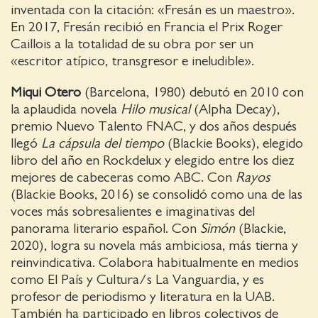
inventada con la citación: «Fresán es un maestro».
En 2017, Fresán recibió en Francia el Prix Roger
Caillois a la totalidad de su obra por ser un
«escritor atípico, transgresor e ineludible».
Miqui Otero
(Barcelona, 1980) debutó en 2010 con
la aplau­dida novela
Hilo musical
(Alpha Decay),
premio Nuevo Talento FNAC, y dos años después
llegó
La cápsula del tiempo
(Blackie Books), elegido
libro del año en Rockdelux y elegido entre los diez
mejores de cabeceras como ABC. Con
Rayos
(Blackie Books, 2016) se consolidó como una de las
voces más sobresalientes e imagi­nativas del
panorama literario español. Con
Simón
(Blackie,
2020), lo­gra su novela más ambiciosa, más tierna y
reinvindicativa. Colabora habitualmente en medios
como El País y Cultura/s La Vanguardia, y es
profesor de periodismo y literatura en la UAB.
También ha participado en libros colectivos de