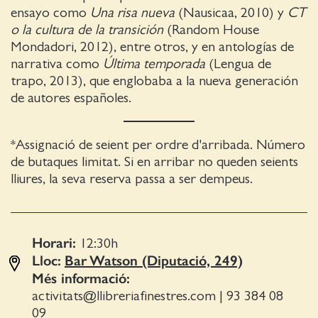
ensayo como
Una risa nueva
(Nausicaa, 2010) y
CT
o la cultura de la transición
(Ran­dom House
Mondadori, 2012), entre otros, y en antologías de
narrativa como
Última temporada
(Lengua de
trapo, 2013), que englobaba a la nueva generación
de autores españoles.
*Assignació de seient per ordre d'arribada. Número
de butaques limitat. Si en arribar no queden seients
lliures, la seva reserva passa a ser dempeus.
Horari:
12:30
h
Lloc:
Bar Watson (Diputació, 249)
Més informació:
activitats@llibreriafinestres.com
|
93 384 08
09