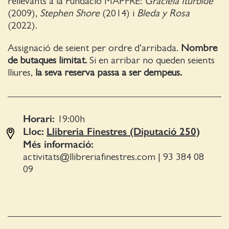
rellevants a la Fundació MAPFRE:
Graciela Iturbide
(2009),
Stephen Shore
(2014) i
Bleda y Rosa
(2022).
Assignació de seient per ordre d’arribada.
Nombre
de butaques limitat.
Si en arribar no queden seients
lliures,
la seva reserva passa a ser dempeus.
Horari:
19:00
h
Lloc:
Llibreria Finestres (Diputació 250)
Més informació:
activitats@llibreriafinestres.com
|
93 384 08
09