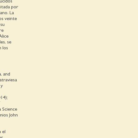
ucidos
ditada por
lano. La
os veinte
 su
re
Alice
es, se
 los
a, and
traviesa
 y
14);
a Science
mios John
 el
es
,