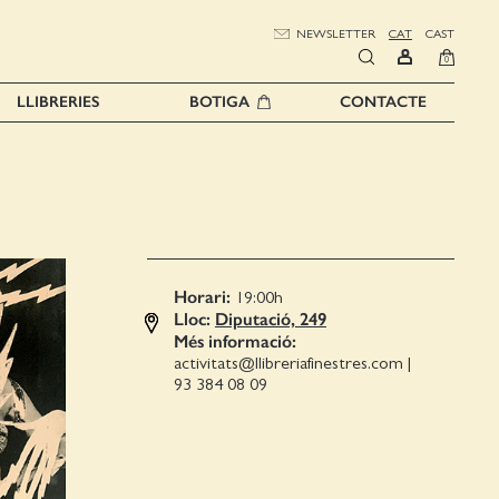
NEWSLETTER
CAT
CAST
0
LLIBRERIES
BOTIGA
CONTACTE
Horari:
19:00
h
Lloc:
Diputació, 249
Més informació:
activitats@llibreriafinestres.com
|
93 384 08 09