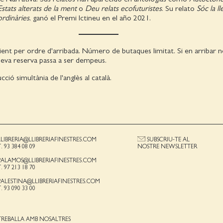
Estats alterats de la ment
o
Deu relats ecofuturistes
. Su relato
Sóc la l
ordinàries
, ganó el Premi Ictineu en el año 2021.
ient per ordre d'arribada. Número de butaques limitat. Si en arribar
a seva reserva passa a ser dempeus.
ió simultània de l'anglès al català.
LLIBRERIA@LLIBRERIAFINESTRES.COM
SUBSCRIU-TE AL
T. 93 384 08 09
NOSTRE NEWSLETTER
PALAMOS@LLIBRERIAFINESTRES.COM
T. 97 213 18 70
PALESTINA@LLIBRERIAFINESTRES.COM
T. 93 090 33 00
TREBALLA AMB NOSALTRES