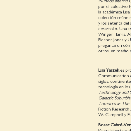
Mundos alternos
por el colectivo 
la académica Lisa
colección reúne r
y los setenta del 
desarrollo. Una 
Winger Harris, Al
Eleanor Jones y Ur
preguntaron cómo
otros, en medio de
Lisa Yaszek
es pr
Communication de
siglos, continent
tecnología en lo
Technology and S
Galactic Suburbi
Tomorrow: The F
Fiction Research 
W. Campbell y Eu
Roser Cabré-Verd
Premi Finestres 