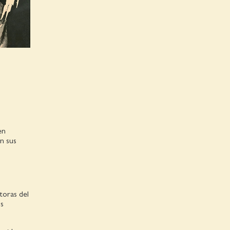
en
on sus
toras del
os
?