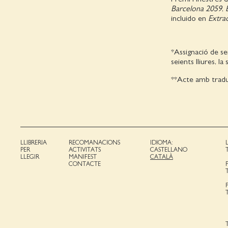
Barcelona 2059
,
incluido en
Extra
*Assignació de se
seients lliures, l
**Acte amb traducc
LLIBRERIA
RECOMANACIONS
IDIOMA:
PER
ACTIVITATS
CASTELLANO
LLEGIR
MANIFEST
CATALÀ
CONTACTE