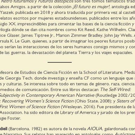
,
Retro futurismos
y
Futuros distópicos
son tres tomos temáticos trad
Falsos Amigos, a partir de la colección
¡El futuro es mujer!
, antología e
 Yaszek, publicada en 2018 y ahora traducida por primera vez al castel
elatos escritos por mujeres estadounidenses, publicados entre los añ
siglo XX, imprescindibles para cimentar las bases de la ciencia ficción y
trilogía dónde se dan cita nombres como Kit Reed, Kathe Wilhelm, Cla
ice Glaser, James Tiptree Jr., Marion Zimmer Bradley, John Jay Wells, 
sula K. Le Guin, quienes, a partir de imaginar los peores futuros posibl
 serían las interacciones de los seres humanos consigo mismos y con
 las guerras, la devastación del planeta Tierra y los viajes espaciales.
ofesora de Estudios de Ciencia Ficción en la School of Literature, Medi
 Georgia Tech, donde investiga y enseña CF como un lenguaje que a
es y culturas. Se interesa sobre todo en temas de género, raza, ciencia
s medios de comunicación. Entre sus libros destacan
The Self-Wired:
ubjectivity in Contemporary American Narrative
(Routledge 2002/20
a: Recovering Women’s Science Fiction
(Ohio State, 2008); y
Sisters of
irst Women of Science Fiction
(Wesleyan, 2016). Fue presidenta de l
Association, ha sido editora de Library of America y jurado de los pre
gie Foster.
iell
(Barcelona, 1982) es autora de la novela
AIOUA
, galardonada con
de Narrativa. Sus relatos han aparecido en antologías como
Autòcton