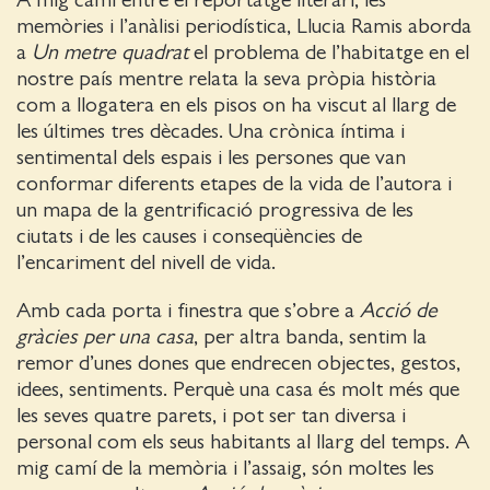
A mig camí entre el reportatge literari, les
memòries i l’anàlisi periodística, Llucia Ramis aborda
a
Un metre quadrat
el problema de l’habitatge en el
nostre país mentre relata la seva pròpia història
com a llogatera en els pisos on ha viscut al llarg de
les últimes tres dècades. Una crònica íntima i
sentimental dels espais i les persones que van
conformar diferents etapes de la vida de l’autora i
un mapa de la gentrificació progressiva de les
ciutats i de les causes i conseqüències de
l’encariment del nivell de vida.
Amb cada porta i finestra que s’obre a
Acció de
gràcies per una casa
, per altra banda, sentim la
remor d’unes dones que endrecen objectes, gestos,
idees, sentiments. Perquè una casa és molt més que
les seves quatre parets, i pot ser tan diversa i
personal com els seus habitants al llarg del temps. A
mig camí de la memòria i l’assaig, són moltes les