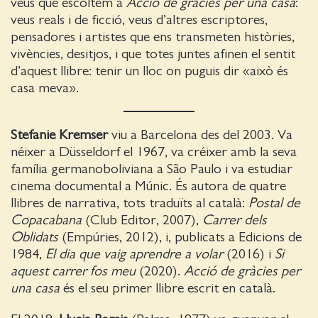
veus que escoltem a
Acció de gràcies per una casa
:
veus reals i de ficció, veus d’altres escriptores,
pensadores i artistes que ens transmeten històries,
vivències, desitjos, i que totes juntes afinen el sentit
d’aquest llibre: tenir un lloc on puguis dir «això és
casa meva».
Stefanie Kremser
viu a Barcelona des del 2003. Va
néixer a Düsseldorf el 1967, va créixer amb la seva
família germanoboliviana a São Paulo i va estudiar
cinema documental a Múnic. És autora de quatre
llibres de narrativa, tots traduïts al català:
Postal de
Copacabana
(Club Editor, 2007),
Carrer dels
Oblidats
(Empúries, 2012), i, publicats a Edicions de
1984,
El dia que vaig aprendre a volar
(2016) i
Si
aquest carrer fos meu
(2020).
Acció de gràcies per
una casa
és el seu primer llibre escrit en català.