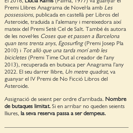
El 2018,
Llucia Ramis
(Palma, 1977) va guanyar el
Premi Llibres Anagrama de Novel·la amb
Les
possessions
, publicada en castellà per Libros del
Asteroide, traduïda a l’alemany i mereixedora així
mateix del Premi Setè Cel de Salt. També és autora
de les novel·les
Coses que et passen a Barcelona
quan tens trenta anys
,
Egosurfing
(Premi Josep Pla
2010) i
Tot allò que una tarda morí amb les
bicicletes
(Premi Time Out al creador de l’any
2013), recuperada en butxaca per Anagrama l’any
2022. El seu darrer llibre,
Un metre quadrat
, va
guanyar el IV Premi de No Ficció Libros del
Asteroide.
Assignació de seient per ordre d’arribada.
Nombre
de butaques limitat.
Si en arribar no queden seients
lliures,
la seva reserva passa a ser dempeus.