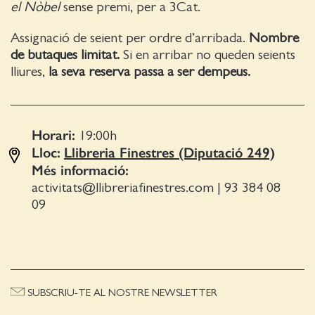
el Nòbel
sense premi, per a 3Cat.
Assignació de seient per ordre d’arribada.
Nombre
de butaques limitat.
Si en arribar no queden seients
lliures,
la seva reserva passa a ser dempeus.
Horari:
19:00
h
Lloc:
Llibreria Finestres (Diputació 249)
Més informació:
activitats@llibreriafinestres.com
|
93 384 08
09
SUBSCRIU-TE AL NOSTRE NEWSLETTER