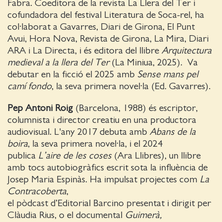
Fabra. Coeditora de la revista La Llera del Ter i
cofundadora del festival Literatura de Soca-rel, ha
col·laborat a Gavarres, Diari de Girona, El Punt
Avui, Hora Nova, Revista de Girona, La Mira, Diari
ARA i La Directa, i és editora del llibre
Arquitectura
medieval a la llera del Ter
(La Miniua, 2025). Va
debutar en la ficció el 2025 amb
Sense mans pel
camí fondo
, la seva primera novel·la (Ed. Gavarres).
Pep Antoni Roig
(Barcelona, 1988) és escriptor,
columnista i director creatiu en una productora
audiovisual. L'any 2017 debuta amb
Abans de la
boira
, la seva primera novel·la, i el 2024
publica
L’aire de les coses
(Ara Llibres), un llibre
amb tocs autobiogràfics escrit sota la influència de
Josep Maria Espinàs. Ha impulsat projectes com
La
Contracoberta
,
el pòdcast d’Editorial Barcino presentat i dirigit per
Clàudia Rius, o el documental
Guimerà,