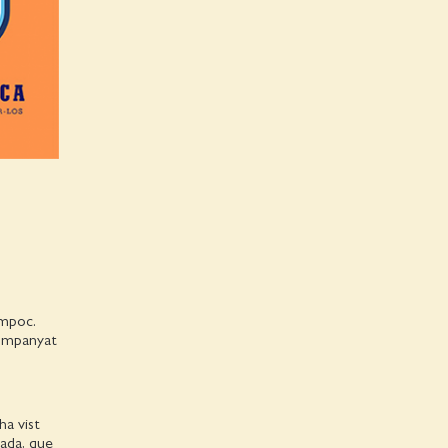
ampoc.
companyat
ha vist
lada, que