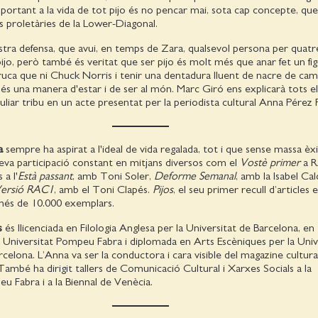
portant a la vida de tot pijo és no pencar mai, sota cap concepte, que
es proletàries de la Lower-Diagonal.
nostra defensa, que avui, en temps de Zara, qualsevol persona per quat
ijo, però també és veritat que ser pijo és molt més que anar fet un figu
erruca que ni Chuck Norris i tenir una dentadura lluent de nacre de ca
 és una manera d'estar i de ser al món. Marc Giró ens explicarà tots els
uliar tribu en un acte presentat per la periodista cultural Anna Pérez 
a
sempre ha aspirat a l'ideal de vida regalada, tot i que sense massa èx
seva participació constant en mitjans diversos com el
Vostè primer
a R
 a l'
Està passant
, amb Toni Soler,
Deforme Semanal
, amb la Isabel Cal
ersió RAC1
, amb el Toni Clapés.
Pijos
, el seu primer recull d’articles
 més de 10.000 exemplars.
s
és llicenciada en Filologia Anglesa per la Universitat de Barcelona, en
 Universitat Pompeu Fabra i diplomada en Arts Escèniques per la Univ
lona. L’Anna va ser la conductora i cara visible del magazine cultural
ambé ha dirigit tallers de Comunicació Cultural i Xarxes Socials a la
u Fabra i a la Biennal de Venècia.