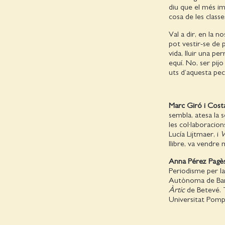
diu que el més im
cosa de les class
Val a dir, en la 
pot vestir-se de p
vida, lluir una p
equí. No, ser pijo
uts d’aquesta pec
Marc Giró i Cost
sembla, atesa la 
les col·laboracions
Lucía Lijtmaer, i
V
llibre, va vendre
Anna Pérez Pagè
Periodisme per la
Autònoma de Barce
Àrtic
de Betevé. T
Universitat Pompe