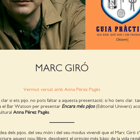
MARC GIRÓ
Vermut versat amb Anna Pérez Pagès
clar si ets pijo, no pots faltar a aquesta presentació; si ho tens clar, t
rà el Bar Watson per presentar
Encara més pijos
(Editorial Univers) a
ultural
Anna Pérez Pagès
.
ea dels pijos, del seu món i del seu modus vivendi que el Marc Giró s'
scriure aquest nou llibre, desobeint el principi més bàsic de la vida rega