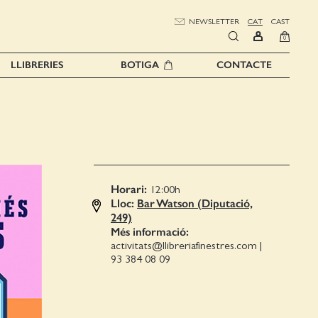
NEWSLETTER
CAT
CAST
0
LLIBRERIES
BOTIGA
CONTACTE
Horari:
12:00
h
Lloc:
Bar Watson (Diputació,
249)
Més informació:
activitats@llibreriafinestres.com
|
93 384 08 09