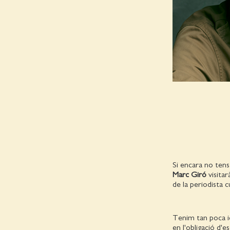
Si encara no tens 
Marc Giró
visita
de la periodista c
Tenim tan poca id
en l'obligació d'e