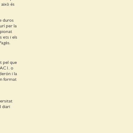
 això és
re duros
rí per la
mpionat
 ets i els
Pagès.
it pel que
AC1, o
derón i la
 en format
ersitat
 diari