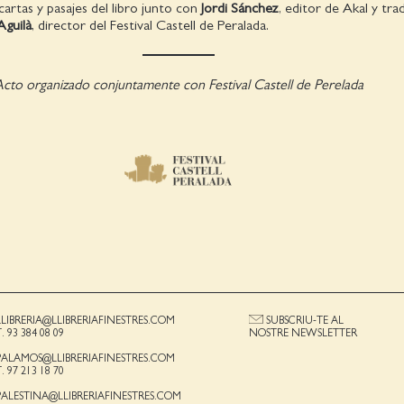
cartas y pasajes del libro junto con
Jordi Sánchez
, editor de Akal y tra
Aguilà
, director del Festival Castell de Peralada.
cto organizado conjuntamente con Festival Castell de Perelada
LLIBRERIA@LLIBRERIAFINESTRES.COM
SUBSCRIU-TE AL
T. 93 384 08 09
NOSTRE NEWSLETTER
PALAMOS@LLIBRERIAFINESTRES.COM
T. 97 213 18 70
PALESTINA@LLIBRERIAFINESTRES.COM