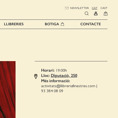
NEWSLETTER
CAT
CAST
0
LLIBRERIES
BOTIGA
CONTACTE
Horari:
19:00
h
Lloc:
Diputació, 250
Més informació:
activitats@llibreriafinestres.com
|
93 384 08 09