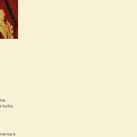
tas
e lucha
comentará