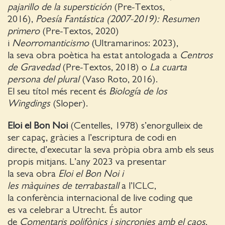
pajarillo de la superstición
(Pre-Textos,
2016),
Poesía Fantástica (2007-2019): Resumen
primero
(Pre-Textos, 2020)
i
Neorromanticismo
(Ultramarinos: 2023),
la seva obra poètica ha estat antologada a
Centros
de Gravedad
(Pre-Textos, 2018) o
La cuarta
persona del plural
(Vaso Roto, 2016).
El seu títol més recent és
Biología de los
Wingdings
(Sloper).
Eloi el Bon Noi
(Centelles, 1978) s’enorgulleix de
ser capaç, gràcies a l’escriptura de codi en
directe, d’executar la seva pròpia obra amb els seus
propis mitjans. L’any 2023 va presentar
la seva obra
Eloi el Bon Noi i
les màquines de terrabastall
a l’ICLC,
la conferència internacional de live coding que
es va celebrar a Utrecht. És autor
de
Comentaris polifònics i sincronies amb el caos
,