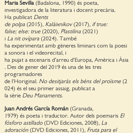
Maria Sevilla
(Badalona, 1990) és poeta,
investigadora de la literatura i docent precària.
Ha publicat
Dents
de polpa
(2015),
Kalàixnikov
(2017),
if true:
false; else: true
(2020),
Plastilina
(2021)
i
La nit ovípara
(2024). També
ha experimentat amb gèneres liminars com la poesi
a sonora i el videorecital, i
ha pujat a escenaris d’arreu d’Europa, Amèrica i Àsia
. Des de gener del 2019 és una de les tres
programadores
de l’Horiginal.
No desitjaràs els béns del proïsme
(2
024) és el seu primer assaig, publicat a
la sèrie
Deu Manaments
.
Juan Andrés García Román
(Granada,
1979) és poeta i traductor. Autor dels poemaris
El
fósforo astillado
(DVD Ediciones, 2008),
La
adoración
(DVD Ediciones, 2011),
Fruta para el