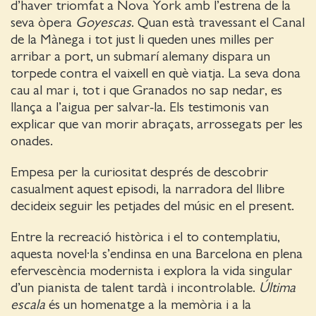
d’haver triomfat a Nova York amb l’estrena de la
seva òpera
Goyescas
. Quan està travessant el Canal
de la Mànega i tot just li queden unes milles per
arribar a port, un submarí alemany dispara un
torpede contra el vaixell en què viatja. La seva dona
cau al mar i, tot i que Granados no sap nedar, es
llança a l’aigua per salvar-la. Els testimonis van
explicar que van morir abraçats, arrossegats per les
onades.
Empesa per la curiositat després de descobrir
casualment aquest episodi, la narradora del llibre
decideix seguir les petjades del músic en el present.
Entre la recreació històrica i el to contemplatiu,
aquesta novel·la s’endinsa en una Barcelona en plena
efervescència modernista i explora la vida singular
d’un pianista de talent tardà i incontrolable.
Última
escala
és un homenatge a la memòria i a la