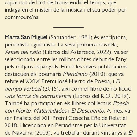
capacitat de l’art de transcendir el temps, que
indaga en el misteri de la música i el seu poder per
commoure’ns.
Marta San Miguel
(Santander, 1981) és escriptora,
periodista i guionista. La seva primera novel·la,
Antes del salto
(Libros del Asteroide, 2022), va ser
seleccionada entre les millors obres debut de l’any
pels mitjans espanyols. Entre les seves publicacions
destaquen els poemaris
Meridiano
(2010), que va
rebre el XXIX Premi José Hierro de Poesia, i
El
tiempo vertical
(2015), així com el llibre de no ficció
Una forma de permanencia
(Libros del K.O., 2019).
També ha participat en els llibres col·lectius
Poesía
con Norte
,
Maternidades
i
El Descuento
. A més, va
ser finalista del XIII Premi Cosecha Eñe de Relat el
2018. Llicenciada en Periodisme per la Universitat
de Navarra (2003), va treballar durant vint anys a
El