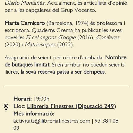
Diario Montañés
. Actualment, és articulista d’opinió
per a les capçaleres del Grup Vocento.
Marta Carnicero
(Barcelona, 1974) és professora i
escriptora. Quaderns Crema ha publicat les seves
novel·les
El cel segons Google
(2016),
Coníferes
(2020) i
Matrioixques
(2022).
Assignació de seient per ordre d’arribada.
Nombre
de butaques limitat.
Si en arribar no queden seients
lliures,
la seva reserva passa a ser dempeus.
Horari:
19:00
h
Lloc:
Llibreria Finestres (Diputació 249)
Més informació:
activitats@llibreriafinestres.com
|
93 384 08
09