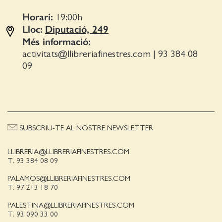
Horari:
19:00
h
Lloc:
Diputació, 249
Més informació:
activitats@llibreriafinestres.com
|
93 384 08
09
SUBSCRIU-TE AL NOSTRE NEWSLETTER
LLIBRERIA@LLIBRERIAFINESTRES.COM
T. 93 384 08 09
PALAMOS@LLIBRERIAFINESTRES.COM
T. 97 213 18 70
PALESTINA@LLIBRERIAFINESTRES.COM
T. 93 090 33 00