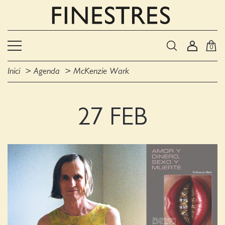
0
Inici
Agenda
McKenzie Wark
27 FEB