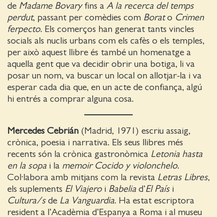
de
Madame Bovary
fins a
A la recerca del temps
perdut
, passant per comèdies com
Borat
o
Crimen
ferpecto
. Els comerços han generat tants vincles
socials als nuclis urbans com els cafès o els temples,
per això aquest llibre és també un homenatge a
aquella gent que va decidir obrir una botiga, li va
posar un nom, va buscar un local on allotjar-la i va
esperar cada dia que, en un acte de confiança, algú
hi entrés a comprar alguna cosa.
Mercedes Cebrián
(Madrid, 1971) escriu assaig,
crònica, poesia i narrativa. Els seus llibres més
recents són la crònica gastronòmica
Letonia hasta
en la sopa
i la
memoir
Cocido y violonchelo
.
Col·labora amb mitjans com la revista
Letras Libres
,
els suplements
El Viajero
i
Babelia
d’
El País
i
Cultura/s
de
La Vanguardia
. Ha estat escriptora
resident a l’Acadèmia d’Espanya a Roma i al museu