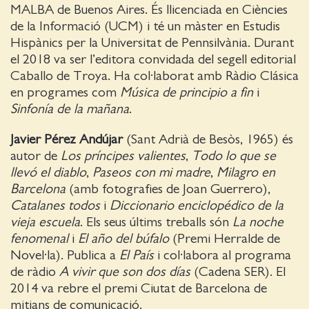
MALBA de Buenos Aires. És llicenciada en Ciències
de la Informació (UCM) i té un màster en Estudis
Hispànics per la Universitat de Pennsilvània. Durant
el 2018 va ser l’editora convidada del segell editorial
Caballo de Troya. Ha col·laborat amb Ràdio Clásica
en programes com
Música de principio a fin
i
Sinfonía de la mañana
.
Javier Pérez Andújar
(Sant Adrià de Besòs, 1965) és
autor de
Los príncipes valientes
,
Todo lo que se
llevó el diablo
,
Paseos con mi madre
,
Milagro en
Barcelona
(amb fotografies de Joan Guerrero),
Catalanes todos
i
Diccionario enciclopédico de la
vieja escuela
. Els seus últims treballs són
La noche
fenomenal
i
El año del búfalo
(Premi Herralde de
Novel·la). Publica a
El País
i col·labora al programa
de ràdio
A vivir que son dos días
(Cadena SER). El
2014 va rebre el premi Ciutat de Barcelona de
mitjans de comunicació.